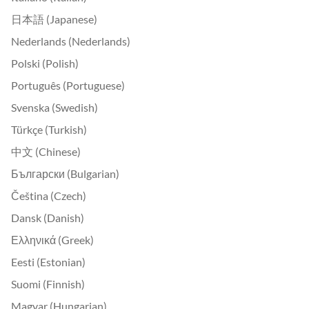
日本語 (Japanese)
Nederlands (Nederlands)
Polski (Polish)
Português (Portuguese)
Svenska (Swedish)
Türkçe (Turkish)
中文 (Chinese)
Български (Bulgarian)
Čeština (Czech)
Dansk (Danish)
Ελληνικά (Greek)
Eesti (Estonian)
Suomi (Finnish)
Magyar (Hungarian)