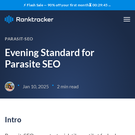
⚡ Flash Sale — 90% off your first month
⏳
00
:
29
:
45
→
PARASIT-SEO
Evening Standard for
Parasite SEO
•
•
Jan 10, 2025
2 min read
Intro