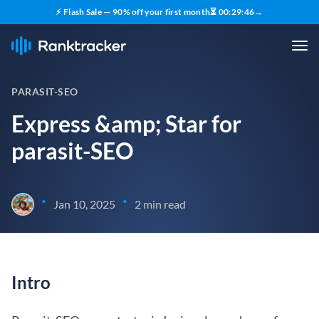
⚡ Flash Sale — 90% off your first month
⏳
00
:
29
:
45
→
PARASIT-SEO
Express &amp; Star for
parasit-SEO
•
•
Jan 10, 2025
2 min read
Intro