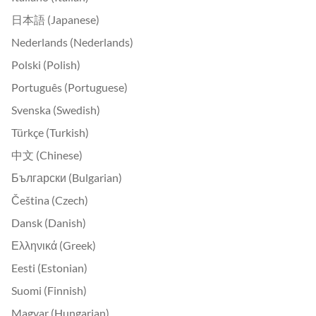
日本語 (Japanese)
Nederlands (Nederlands)
Polski (Polish)
Português (Portuguese)
Svenska (Swedish)
Türkçe (Turkish)
中文 (Chinese)
Български (Bulgarian)
Čeština (Czech)
Dansk (Danish)
Ελληνικά (Greek)
Eesti (Estonian)
Suomi (Finnish)
Magyar (Hungarian)