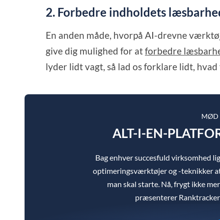
2. Forbedre indholdets læsbarhe
En anden måde, hvorpå AI-drevne værktøje
give dig mulighed for at
forbedre læsbarh
lyder lidt vagt, så lad os forklare lidt, hvad
MØD 
ALT-I-EN-PLATFO
Bag enhver succesfuld virksomhed l
optimeringsværktøjer og -teknikker at
man skal starte. Nå, frygt ikke mere
præsenterer Ranktracker a