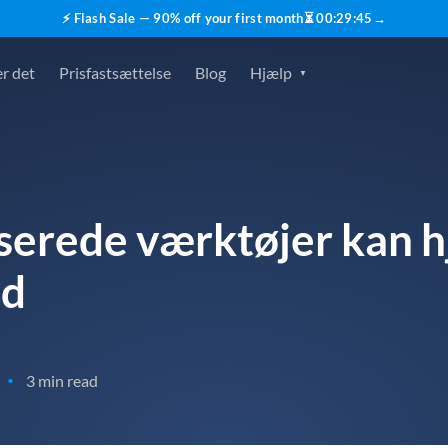
⚡ Flash Sale — 90% off your first month
⏳
00
:
29
:
44
→
r det
Prisfastsættelse
Blog
Hjælp
serede værktøjer kan h
ld
3 min read
•