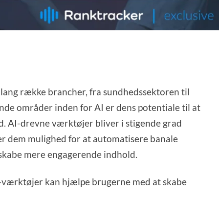
n lang række brancher, fra sundhedssektoren til
de områder inden for AI er dens potentiale til at
. AI-drevne værktøjer bliver i stigende grad
iver dem mulighed for at automatisere banale
g skabe mere engagerende indhold.
 AI-værktøjer kan hjælpe brugerne med at skabe