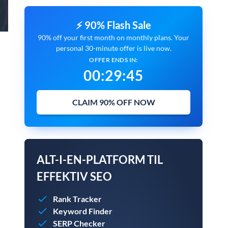
⚡ 90% Flash Sale
90% off your first month on monthly plans. Your
personal 30-minute offer is live now.
OFFER ENDS IN:
00
:
29
:
44
CLAIM 90% OFF NOW
ALT-I-EN-PLATFORM TIL
EFFEKTIV SEO
Rank Tracker
Keyword Finder
SERP Checker