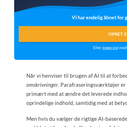
Vi har endelig åbnet for g
OPRET E
Eller
logge ind
med 
Når vi henviser til brugen af AI til at forb
omskrivninger
. Parafraseringsværktøjer er 
primært med at ændre det leverede indhold 
oprindelige indhold, samtidig med at bety
Men hvis du vælger de rigtige AI-basere