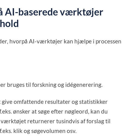
å AI-baserede værktøjer
dhold
der, hvorpå AI-værktøjer kan hjælpe i processen
r bruges til forskning og idégenerering.
t give omfattende resultater og statistikker
f.eks. ønsker at søge efter nøgleord, kan du
g værktøjet returnerer tusindvis af forslag til
f.eks. klik og søgevolumen osv.