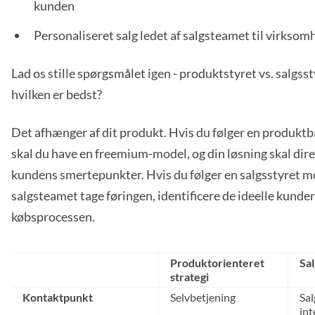
kunden
Personaliseret salg ledet af salgsteamet til virkso
Lad os stille spørgsmålet igen - produktstyret vs. salgsst
hvilken er bedst?
Det afhænger af dit produkt. Hvis du følger en produktba
skal du have en freemium-model, og din løsning skal d
kundens smertepunkter. Hvis du følger en salgsstyret mo
salgsteamet tage føringen, identificere de ideelle kunde
købsprocessen.
Produktorienteret
Sal
strategi
Kontaktpunkt
Selvbetjening
Sa
int