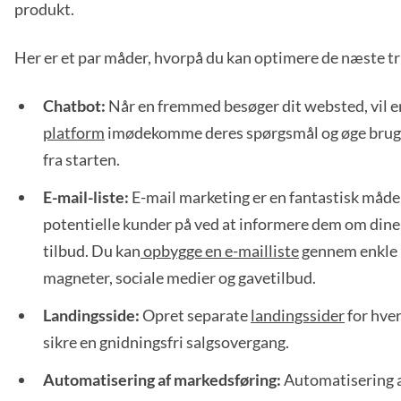
produkt.
Her er et par måder, hvorpå du kan optimere de næste tr
Chatbot:
Når en fremmed besøger dit websted, vil 
platform
imødekomme deres spørgsmål og øge bru
fra starten.
E-mail-liste:
E-mail marketing er en fantastisk måde 
potentielle kunder på ved at informere dem om dine
tilbud. Du kan
opbygge en e-mailliste
gennem enkle 
magneter, sociale medier og gavetilbud.
Landingsside:
Opret separate
landingssider
for hver
sikre en gnidningsfri salgsovergang.
Automatisering af markedsføring:
Automatisering 