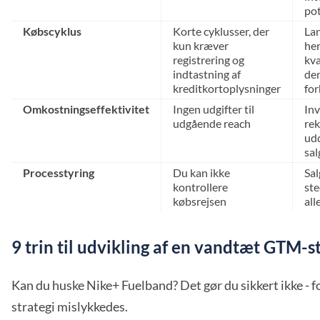
pot
Købscyklus
Korte cyklusser, der
Lan
kun kræver
he
registrering og
kva
indtastning af
de
kreditkortoplysninger
for
Omkostningseffektivitet
Ingen udgifter til
Inv
udgående reach
rek
ud
sa
Processtyring
Du kan ikke
Sal
kontrollere
ste
købsrejsen
all
9 trin til udvikling af en vandtæt GTM-s
Kan du huske Nike+ Fuelband? Det gør du sikkert ikke - 
strategi mislykkedes.