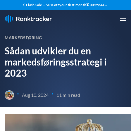
⚡ Flash Sale — 90% off your first month
⏳
00
:
29
:
43
→
MARKEDSFØRING
Sådan udvikler du en
markedsføringsstrategi i
2023
•
•
Aug 10, 2024
11 min read