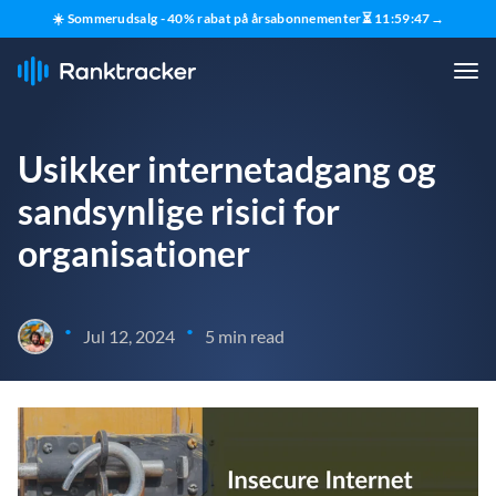
☀️ Sommerudsalg - 40% rabat på årsabonnementer
⏳
11
:
59
:
46
→
Usikker internetadgang og
sandsynlige risici for
organisationer
•
•
Jul 12, 2024
5 min read