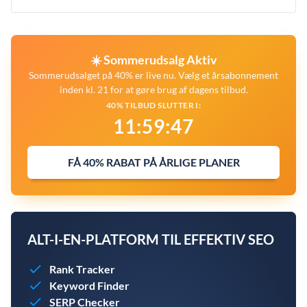
☀️ Sommerudsalg Aktiv
Sommerudsalget på 40% er live nu. Vælg et årsabonnement
inden kl. 21 for at gøre brug af dagens tilbud.
40% TILBUD SLUTTER I:
11
:
59
:
46
FÅ 40% RABAT PÅ ÅRLIGE PLANER
ALT-I-EN-PLATFORM TIL EFFEKTIV SEO
Rank Tracker
Keyword Finder
SERP Checker