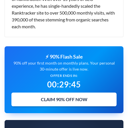
experience, he has single-handedly scaled the
Ranktracker site to over 500,000 monthly visits, with
390,000 of these stemming from organic searches
each month.
⚡ 90% Flash Sale
90% off your first month on monthly plans. Your personal
30-minute offer is live now.
OFFER ENDS IN:
00
:
29
:
44
CLAIM 90% OFF NOW