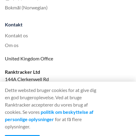
Bokmål (Norwegian)
Kontakt
Kontakt os
Om os
United Kingdom Office
Ranktracker Ltd
144A Clerkenwell Rd
London, EC1R 5DF
Dette websted bruger cookies for at give dig
Company No: 08820809
en god brugeroplevelse. Ved at bruge
felix@ranktracker.com
Ranktracker accepterer du vores brug af
cookies. Se vores
politik om beskyttelse af
personlige oplysninger
for at få flere
oplysninger.
2015 -
2026
© Ranktracker. All Rights Reserved.