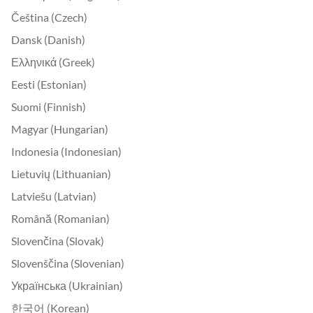
Čeština (Czech)
Dansk (Danish)
Ελληνικά (Greek)
Eesti (Estonian)
Suomi (Finnish)
Magyar (Hungarian)
Indonesia (Indonesian)
Lietuvių (Lithuanian)
Latviešu (Latvian)
Română (Romanian)
Slovenčina (Slovak)
Slovenščina (Slovenian)
Українська (Ukrainian)
한국어 (Korean)