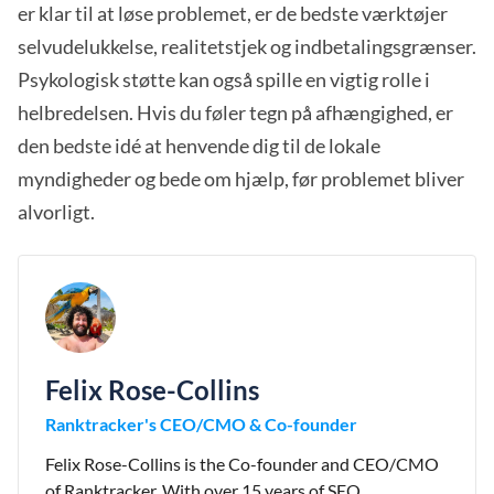
er klar til at løse problemet, er de bedste værktøjer
selvudelukkelse, realitetstjek og indbetalingsgrænser.
Psykologisk støtte kan også spille en vigtig rolle i
helbredelsen. Hvis du føler tegn på afhængighed, er
den bedste idé at henvende dig til de lokale
myndigheder og bede om hjælp, før problemet bliver
alvorligt.
Felix Rose-Collins
Ranktracker's CEO/CMO & Co-founder
Felix Rose-Collins is the Co-founder and CEO/CMO
of Ranktracker. With over 15 years of SEO