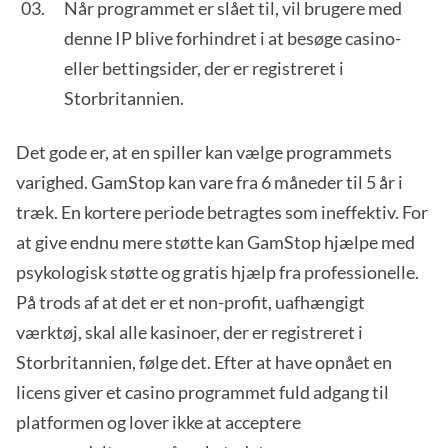
Når programmet er slået til, vil brugere med
denne IP blive forhindret i at besøge casino-
eller bettingsider, der er registreret i
Storbritannien.
Det gode er, at en spiller kan vælge programmets
varighed. GamStop kan vare fra 6 måneder til 5 år i
træk. En kortere periode betragtes som ineffektiv. For
at give endnu mere støtte kan GamStop hjælpe med
psykologisk støtte og gratis hjælp fra professionelle.
På trods af at det er et non-profit, uafhængigt
værktøj, skal alle kasinoer, der er registreret i
Storbritannien, følge det. Efter at have opnået en
licens giver et casino programmet fuld adgang til
platformen og lover ikke at acceptere