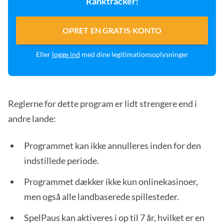
Ranktracker!
OPRET EN GRATIS KONTO
Eller
logge ind
med dine legitimationsoplysninger
Reglerne for dette program er lidt strengere end i
andre lande:
Programmet kan ikke annulleres inden for den
indstillede periode.
Programmet dækker ikke kun onlinekasinoer,
men også alle landbaserede spillesteder.
SpelPaus kan aktiveres i op til 7 år, hvilket er en