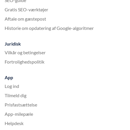
SEO-guide
Gratis SEO-værktøjer
Aftale om gæstepost
Historie om opdatering af Google-algoritmer
Juridisk
Vilkår og betingelser
Fortrolighedspolitik
App
Log ind
Tilmeld dig
Prisfastsættelse
App-milepæle
Helpdesk