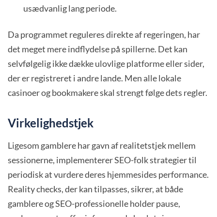
usædvanlig lang periode.
Da programmet reguleres direkte af regeringen, har
det meget mere indflydelse på spillerne. Det kan
selvfølgelig ikke dække ulovlige platforme eller sider,
der er registreret i andre lande. Men alle lokale
casinoer og bookmakere skal strengt følge dets regler.
Virkelighedstjek
Ligesom gamblere har gavn af realitetstjek mellem
sessionerne, implementerer SEO-folk strategier til
periodisk at vurdere deres hjemmesides performance.
Reality checks, der kan tilpasses, sikrer, at både
gamblere og SEO-professionelle holder pause,