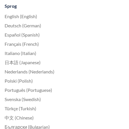
Sprog
English (English)
Deutsch (German)
Español (Spanish)
Français (French)
Italiano (Italian)
日本語 (Japanese)
Nederlands (Nederlands)
Polski (Polish)
Português (Portuguese)
Svenska (Swedish)
Türkçe (Turkish)
中文 (Chinese)
Български (Bulgarian)