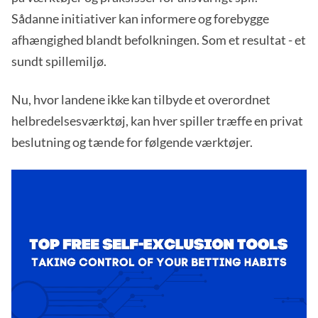
Sådanne initiativer kan informere og forebygge
afhængighed blandt befolkningen. Som et resultat - et
sundt spillemiljø.
Nu, hvor landene ikke kan tilbyde et overordnet
helbredelsesværktøj, kan hver spiller træffe en privat
beslutning og tænde for følgende værktøjer.