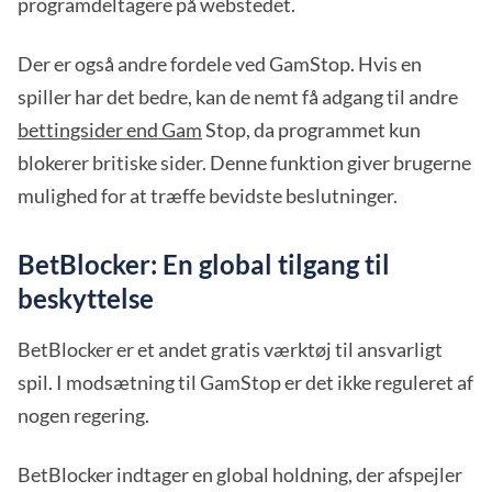
programdeltagere på webstedet.
Der er også andre fordele ved GamStop. Hvis en
spiller har det bedre, kan de nemt få adgang til andre
bettingsider end Gam
Stop, da programmet kun
blokerer britiske sider. Denne funktion giver brugerne
mulighed for at træffe bevidste beslutninger.
BetBlocker: En global tilgang til
beskyttelse
BetBlocker er et andet gratis værktøj til ansvarligt
spil. I modsætning til GamStop er det ikke reguleret af
nogen regering.
BetBlocker indtager en global holdning, der afspejler