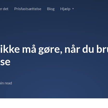
r det
Prisfastsættelse
Blog
Hjælp
kke må gøre, når du bru
lse
in read