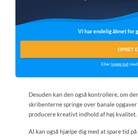
Vi har endelig åbnet for g
OPRET E
Eller
logge ind
med 
Desuden kan den også kontrollere, om der 
skribenterne springe over banale opgaver 
producere kreativt indhold af høj kvalitet.
AI kan også hjælpe dig med at spare tid på 