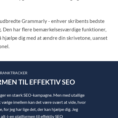
t udbredte Grammarly - enhver skribents bedste
ng. Den har flere bemærkelsesværdige funktioner,
så hjælpe dig med at ændre din skrivetone, uanset
onel.
RANKTRACKER
RMEN TIL EFFEKTIV SEO
igger en stærk SEO-kampagne. Men med utallige
 vælge imellem kan det være svært at vide, hvor
, for jeg har lige det, der kan hjælpe dig. Jeg
lt-i-en platformen til effektiv SEO