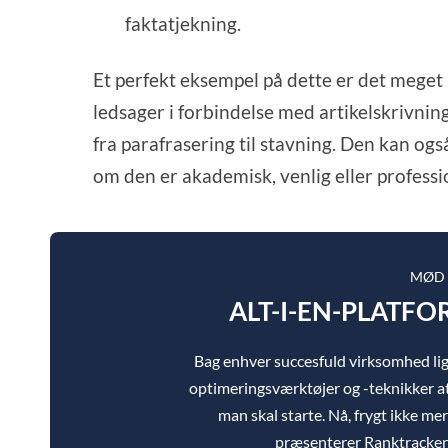
faktatjekning.
Et perfekt eksempel på dette er det mege
ledsager i forbindelse med artikelskrivni
fra parafrasering til stavning. Den kan og
om den er akademisk, venlig eller professi
MØD 
ALT-I-EN-PLATFO
Bag enhver succesfuld virksomhed l
optimeringsværktøjer og -teknikker at
man skal starte. Nå, frygt ikke mere
præsenterer Ranktracker a