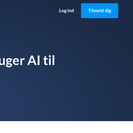
Log ind
Tilmeld dig
ger AI til