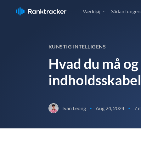
Værktøj
Sådan fungere
KUNSTIG INTELLIGENS
Hvad du må og i
indholdsskabe
Ivan Leong
Aug 24, 2024
7 m
•
•