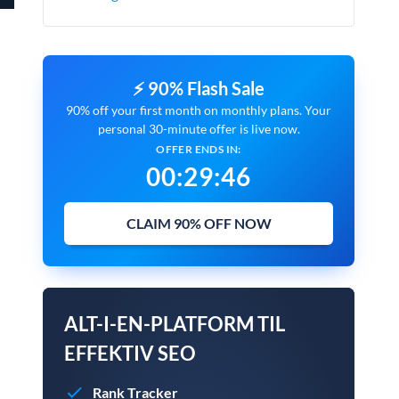
⚡ 90% Flash Sale
90% off your first month on monthly plans. Your
personal 30-minute offer is live now.
OFFER ENDS IN:
00
:
29
:
45
CLAIM 90% OFF NOW
ALT-I-EN-PLATFORM TIL
EFFEKTIV SEO
Rank Tracker