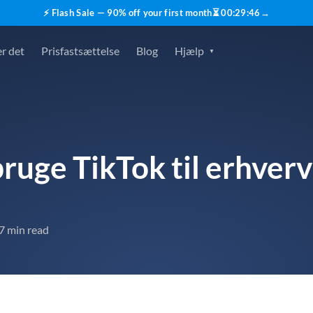
⚡ Flash Sale — 90% off your first month
⏳
00
:
29
:
45
→
r det
Prisfastsættelse
Blog
Hjælp
ruge TikTok til erhverv
7 min read