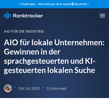
⚡ Flash Sale — 90% off your first month
⏳
00
:
29
:
44
→
AIO FÜR DIE INDUSTRIE
AIO für lokale Unternehmen:
Gewinnen in der
sprachgesteuerten und KI-
gesteuerten lokalen Suche
•
•
Oct 16, 2025
11 min read