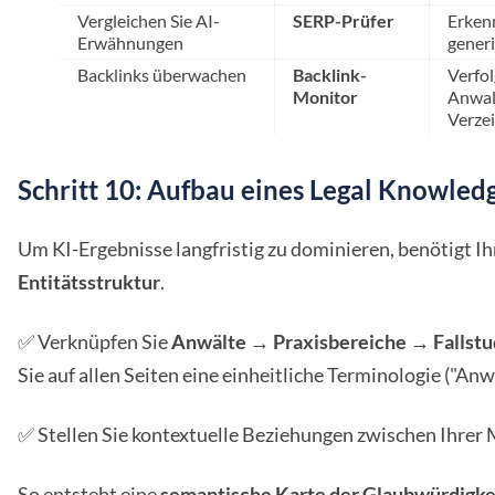
Vergleichen Sie AI-
SERP-Prüfer
Erkenn
Erwähnungen
gener
Backlinks überwachen
Backlink-
Verfo
Monitor
Anwal
Verze
Schritt 10: Aufbau eines Legal Knowled
Um KI-Ergebnisse langfristig zu dominieren, benötigt Ih
Entitätsstruktur
.
✅ Verknüpfen Sie
Anwälte → Praxisbereiche → Fallstu
Sie auf allen Seiten eine einheitliche Terminologie ("Anw
✅ Stellen Sie kontextuelle Beziehungen zwischen Ihrer 
So entsteht eine
semantische Karte der Glaubwürdigke