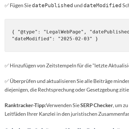
✅ Fügen Sie
und
Sc
datePublished
dateModified
{ "@type": "LegalWebPage", "datePublished
"dateModified": "2025-02-03" }
✅ Hinzufügen von Zeitstempeln für die "letzte Aktualisi
✅ Überprüfen und aktualisieren Sie alle Beiträge minde
diejenigen, die Rechtsprechung oder Gesetzgebung zitie
Ranktracker-Tipp:
Verwenden Sie
SERP Checker
, um zu
Leitfäden Ihrer Kanzlei in den juristischen Zusammenfa