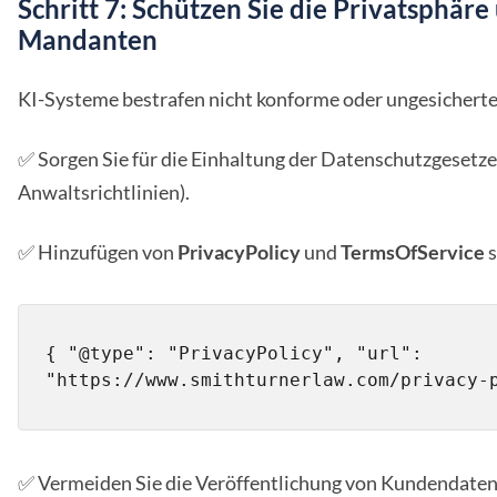
Schritt 7: Schützen Sie die Privatsphäre
Mandanten
KI-Systeme bestrafen nicht konforme oder ungesichert
✅ Sorgen Sie für die Einhaltung der Datenschutzgeset
Anwaltsrichtlinien).
✅ Hinzufügen von
PrivacyPolicy
und
TermsOfService
s
{ "@type": "PrivacyPolicy", "url": 
"https://www.smithturnerlaw.com/privacy-
✅ Vermeiden Sie die Veröffentlichung von Kundendaten o