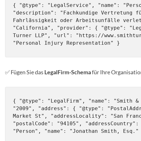
{ "@type": "LegalService", "name": "Perso
"description": "Fachkundige Vertretung fü
Fahrlässigkeit oder Arbeitsunfälle verlet
"California", "provider": { "@type": "Leg
Turner LLP", "url": "https://www.smithtur
"Personal Injury Representation" }
✅ Fügen Sie das
LegalFirm-Schema
für Ihre Organisatio
{ "@type": "LegalFirm", "name": "Smith & 
"2009", "address": { "@type": "PostalAddr
Market St", "addressLocality": "San Franc
"postalCode": "94105", "addressCountry": 
"Person", "name": "Jonathan Smith, Esq."