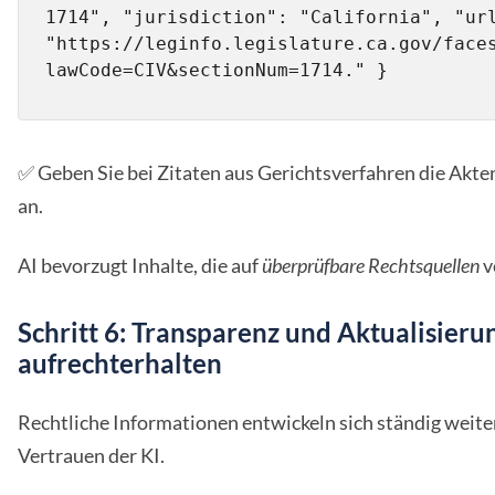
1714", "jurisdiction": "California", "url
"https://leginfo.legislature.ca.gov/face
lawCode=CIV&sectionNum=1714." }
✅ Geben Sie bei Zitaten aus Gerichtsverfahren die Akt
an.
AI bevorzugt Inhalte, die auf
überprüfbare Rechtsquellen
v
Schritt 6: Transparenz und Aktualisieru
aufrechterhalten
Rechtliche Informationen entwickeln sich ständig weiter
Vertrauen der KI.