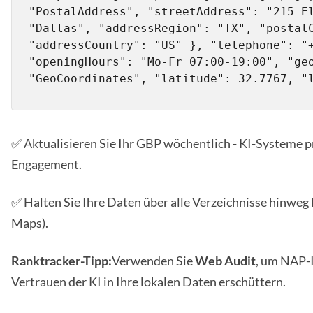
"PostalAddress", "streetAddress": "215 El
"Dallas", "addressRegion": "TX", "postalC
"addressCountry": "US" }, "telephone": "+
"openingHours": "Mo-Fr 07:00-19:00", "geo
"GeoCoordinates", "latitude": 32.7767, "
✅ Aktualisieren Sie Ihr GBP wöchentlich - KI-Systeme 
Engagement.
✅ Halten Sie Ihre Daten über alle Verzeichnisse hinweg k
Maps).
Ranktracker-Tipp:
Verwenden Sie
Web Audit
, um NAP-I
Vertrauen der KI in Ihre lokalen Daten erschüttern.