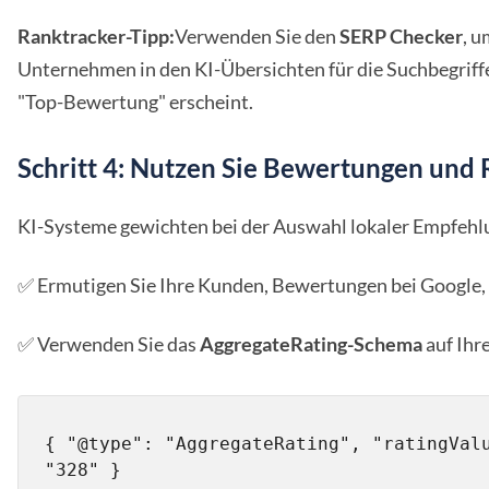
Ranktracker-Tipp:
Verwenden Sie den
SERP Checker
, u
Unternehmen in den KI-Übersichten für die Suchbegriffe 
"Top-Bewertung" erscheint.
Schritt 4: Nutzen Sie Bewertungen und
KI-Systeme gewichten bei der Auswahl lokaler Empfehl
✅ Ermutigen Sie Ihre Kunden, Bewertungen bei Google, 
✅ Verwenden Sie das
AggregateRating-Schema
auf Ihr
{ "@type": "AggregateRating", "ratingValu
"328" }