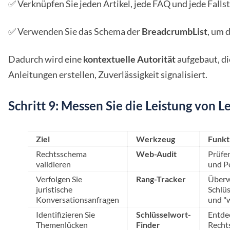
✅ Verknüpfen Sie jeden Artikel, jede FAQ und jede Fallst
✅ Verwenden Sie das Schema der
BreadcrumbList
, um 
Dadurch wird eine
kontextuelle Autorität
aufgebaut, di
Anleitungen erstellen, Zuverlässigkeit signalisiert.
Schritt 9: Messen Sie die Leistung von 
Ziel
Werkzeug
Funkt
Rechtsschema
Web-Audit
Prüfen
validieren
und Pe
Verfolgen Sie
Rang-Tracker
Überw
juristische
Schlüs
Konversationsanfragen
und "w
Identifizieren Sie
Schlüsselwort-
Entde
Themenlücken
Finder
Rechts