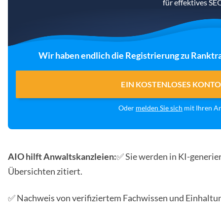
für effektives SE
Wir haben endlich die Registrierung zu Ranktra
EIN KOSTENLOSES KONTO
Oder
melden Sie sich
mit Ihren 
AIO hilft Anwaltskanzleien:
✅ Sie werden in KI-generie
Übersichten zitiert.
✅ Nachweis von verifiziertem Fachwissen und Einhalt