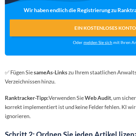
Wir haben endlich die Registrierung zu Ranktra
EIN KOSTENLOSES KONTO
Oder
melden Sie sich
mit Ihren 
✅ Fügen Sie
sameAs-Links
zu Ihrem staatlichen Anwaltsp
Verzeichnissen hinzu.
Ranktracker-Tipp:
Verwenden Sie
Web Audit
, um siche
korrekt implementiert ist und keine Felder fehlen. KI wi
ignorieren.
Schritt 2: Ordnen Sie jeden Artikel lize