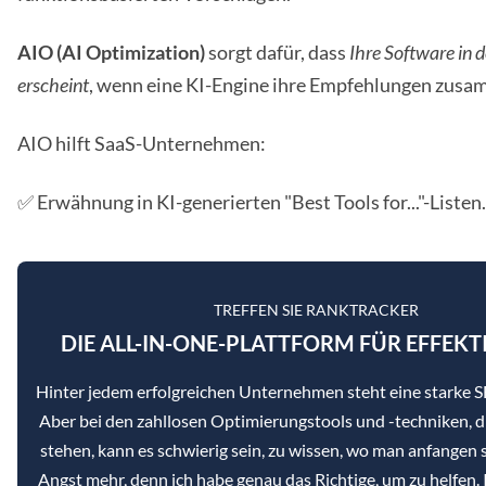
AIO (AI Optimization)
sorgt dafür, dass
Ihre Software in d
erscheint
, wenn eine KI-Engine ihre Empfehlungen zusa
AIO hilft SaaS-Unternehmen:
✅ Erwähnung in KI-generierten "Best Tools for..."-Listen.
TREFFEN SIE RANKTRACKER
DIE ALL-IN-ONE-PLATTFORM FÜR EFFEKT
Hinter jedem erfolgreichen Unternehmen steht eine starke
Aber bei den zahllosen Optimierungstools und -techniken, d
stehen, kann es schwierig sein, zu wissen, wo man anfangen s
Angst mehr, denn ich habe genau das Richtige, um zu helfen. 