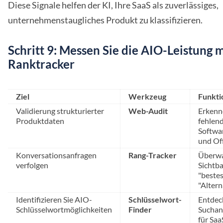
Diese Signale helfen der KI, Ihre SaaS als zuverlässiges,
unternehmenstaugliches Produkt zu klassifizieren.
Schritt 9: Messen Sie die AIO-Leistung m
Ranktracker
Ziel
Werkzeug
Funkti
Validierung strukturierter
Web-Audit
Erkenn
Produktdaten
fehlen
Softwa
und Of
Konversationsanfragen
Rang-Tracker
Überwa
verfolgen
Sichtba
"bestes 
"Alterna
Identifizieren Sie AIO-
Schlüsselwort-
Entdec
Schlüsselwortmöglichkeiten
Finder
Suchanf
für Saa