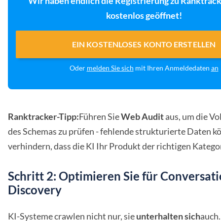
Wir haben endlich die Registrierung zu Ranktrack
kostenlos geöffnet!
EIN KOSTENLOSES KONTO ERSTELLEN
Oder
melden Sie sich
mit Ihren Anmeldedaten
an
Ranktracker-Tipp:
Führen Sie
Web Audit
aus, um die Vo
des Schemas zu prüfen - fehlende strukturierte Daten k
verhindern, dass die KI Ihr Produkt der richtigen Katego
Schritt 2: Optimieren Sie für Conversat
Discovery
KI-Systeme crawlen nicht nur, sie
unterhalten sich
auch.