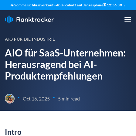
☀️ Sommerschlussverkauf - 40% Rabatt auf Jahrespläne
⏳
12
:
56
:
29
→
AIO FÜR DIE INDUSTRIE
AIO für SaaS-Unternehmen:
Herausragend bei AI-
Produktempfehlungen
•
•
Oct 16, 2025
5 min read
Intro