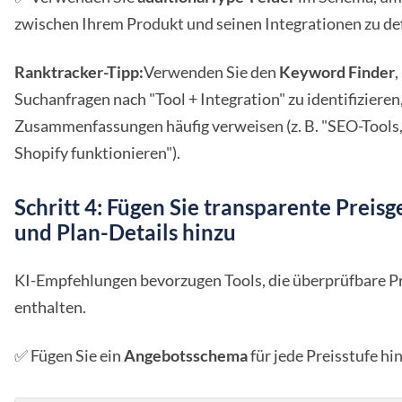
zwischen Ihrem Produkt und seinen Integrationen zu def
Ranktracker-Tipp:
Verwenden Sie den
Keyword Finder
,
Suchanfragen nach "Tool + Integration" zu identifizieren,
Zusammenfassungen häufig verweisen (z. B. "SEO-Tools,
Shopify funktionieren").
Schritt 4: Fügen Sie transparente Preisg
und Plan-Details hinzu
KI-Empfehlungen bevorzugen Tools, die überprüfbare P
enthalten.
✅ Fügen Sie ein
Angebotsschema
für jede Preisstufe hi