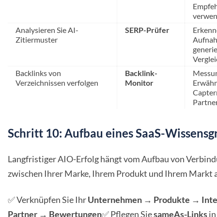
Empfeh
verwen
Analysieren Sie AI-
SERP-Prüfer
Erkenne
Zitiermuster
Aufnah
generie
Vergle
Backlinks von
Backlink-
Messun
Verzeichnissen verfolgen
Monitor
Erwähn
Capter
Partne
Schritt 10: Aufbau eines SaaS-Wissens
Langfristiger AIO-Erfolg hängt vom Aufbau von Verbin
zwischen Ihrer Marke, Ihrem Produkt und Ihrem Markt 
✅ Verknüpfen Sie Ihr
Unternehmen → Produkte → Inte
Partner → Bewertungen
✅ Pflegen Sie
sameAs-Links
in