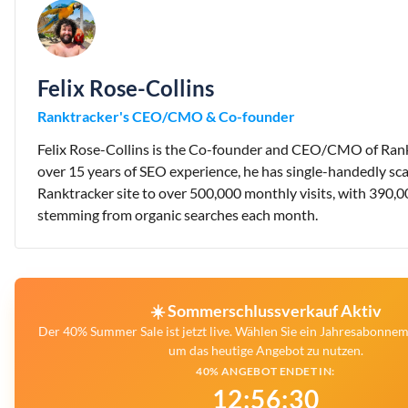
Felix Rose-Collins
Ranktracker's CEO/CMO & Co-founder
Felix Rose-Collins is the Co-founder and CEO/CMO of Rank
over 15 years of SEO experience, he has single-handedly sca
Ranktracker site to over 500,000 monthly visits, with 390,0
stemming from organic searches each month.
☀️ Sommerschlussverkauf Aktiv
Der 40% Summer Sale ist jetzt live. Wählen Sie ein Jahresabonnem
um das heutige Angebot zu nutzen.
40% ANGEBOT ENDET IN:
12
:
56
:
29