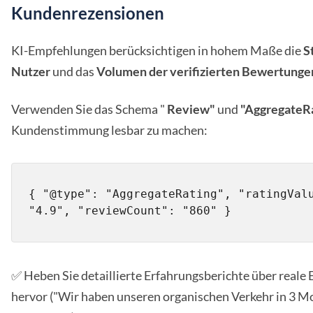
Kundenrezensionen
KI-Empfehlungen berücksichtigen in hohem Maße die
S
Nutzer
und das
Volumen der verifizierten Bewertunge
Verwenden Sie das Schema "
Review"
und
"AggregateR
Kundenstimmung lesbar zu machen:
{ "@type": "AggregateRating", "ratingValu
"4.9", "reviewCount": "860" }
✅ Heben Sie detaillierte Erfahrungsberichte über reale 
hervor ("Wir haben unseren organischen Verkehr in 3 