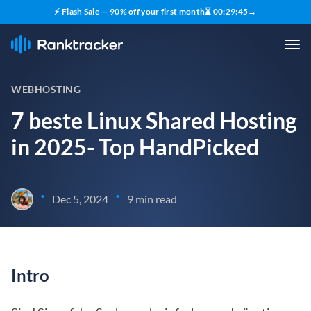
⚡ Flash Sale — 90% off your first month
⏳
00
:
29
:
43
→
WEBHOSTING
7 beste Linux Shared Hosting
in 2025- Top HandPicked
•
•
Dec 5, 2024
9 min read
Intro