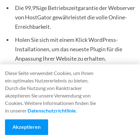
Die 99,9%ige Betriebszeitgarantie der Webserver
von HostGator gewährleistet die volle Online-
Erreichbarkeit.
Holen Sie sich mit einem Klick WordPress-
Installationen, um das neueste Plugin für die
Anpassung Ihrer Website zu erhalten.
24/7/365 Kundensupport für schnelle und
Diese Seite verwendet Cookies, um Ihnen
einfache Hilfe über LiveChat und Ticket.
ein optimales Nutzererlebnis zu bieten.
Durch die Nutzung von Ranktracker
akzeptieren Sie unsere Verwendung von
Preisgestaltung:
Cookies. Weitere Informationen finden Sie
Ab **$0.85/Monate **
in unserer
Datenschutzrichtlinie
.
Akzeptieren
7. BigRock