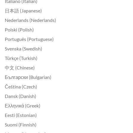
Italiano (Italian)
日本語 (Japanese)
Nederlands (Nederlands)
Polski (Polish)
Português (Portuguese)
Svenska (Swedish)
Türkçe (Turkish)
中文 (Chinese)
Български (Bulgarian)
Čeština (Czech)
Dansk (Danish)
Ελληνικά (Greek)
Eesti (Estonian)
Suomi (Finnish)