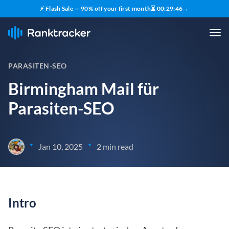
⚡ Flash Sale — 90% off your first month
⏳
00
:
29
:
45
→
PARASITEN-SEO
Birmingham Mail für
Parasiten-SEO
•
•
Jan 10, 2025
2 min read
Intro