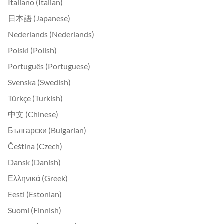
Italiano (Italian)
日本語 (Japanese)
Nederlands (Nederlands)
Polski (Polish)
Português (Portuguese)
Svenska (Swedish)
Türkçe (Turkish)
中文 (Chinese)
Български (Bulgarian)
Čeština (Czech)
Dansk (Danish)
Ελληνικά (Greek)
Eesti (Estonian)
Suomi (Finnish)