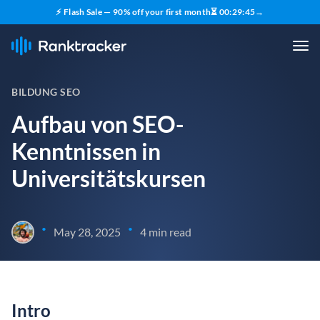
⚡ Flash Sale — 90% off your first month
⏳
00
:
29
:
45
→
BILDUNG SEO
Aufbau von SEO-
Kenntnissen in
Universitätskursen
•
•
May 28, 2025
4 min read
Intro