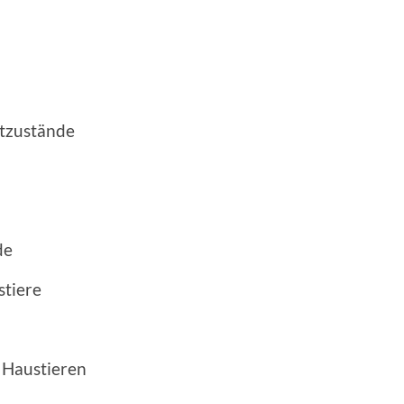
stzustände
de
stiere
n Haustieren