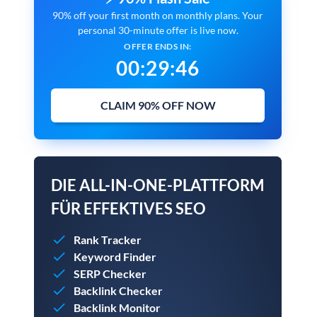
90% off your first month on monthly plans. Your
personal 30-minute offer is live now.
OFFER ENDS IN:
00
:
29
:
45
CLAIM 90% OFF NOW
DIE ALL-IN-ONE-PLATTFORM
FÜR EFFEKTIVES SEO
Rank Tracker
Keyword Finder
SERP Checker
Backlink Checker
Backlink Monitor