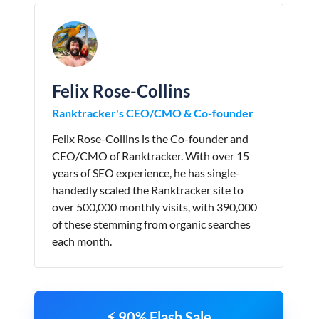
Felix Rose-Collins
Ranktracker's CEO/CMO & Co-founder
Felix Rose-Collins is the Co-founder and
CEO/CMO of Ranktracker. With over 15
years of SEO experience, he has single-
handedly scaled the Ranktracker site to
over 500,000 monthly visits, with 390,000
of these stemming from organic searches
each month.
⚡ 90% Flash Sale