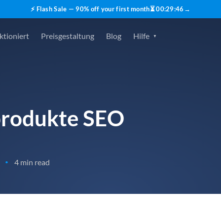
⚡ Flash Sale — 90% off your first month
⏳
00
:
29
:
45
→
ktioniert
Preisgestaltung
Blog
Hilfe
produkte SEO
4 min read
•