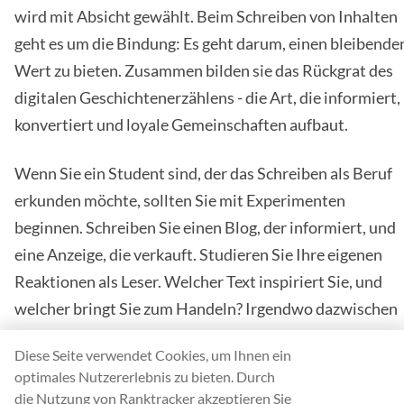
wird mit Absicht gewählt. Beim Schreiben von Inhalten
geht es um die Bindung: Es geht darum, einen bleibende
Wert zu bieten. Zusammen bilden sie das Rückgrat des
digitalen Geschichtenerzählens - die Art, die informiert,
konvertiert und loyale Gemeinschaften aufbaut.
Wenn Sie ein Student sind, der das Schreiben als Beruf
erkunden möchte, sollten Sie mit Experimenten
beginnen. Schreiben Sie einen Blog, der informiert, und
eine Anzeige, die verkauft. Studieren Sie Ihre eigenen
Reaktionen als Leser. Welcher Text inspiriert Sie, und
welcher bringt Sie zum Handeln? Irgendwo dazwischen
liegt Ihr Sweet Spot - der Ort, an dem Handwerk auf
Diese Seite verwendet Cookies, um Ihnen ein
Empathie trifft und Worte Veränderungen bewirken.
optimales Nutzererlebnis zu bieten. Durch
die Nutzung von Ranktracker akzeptieren Sie