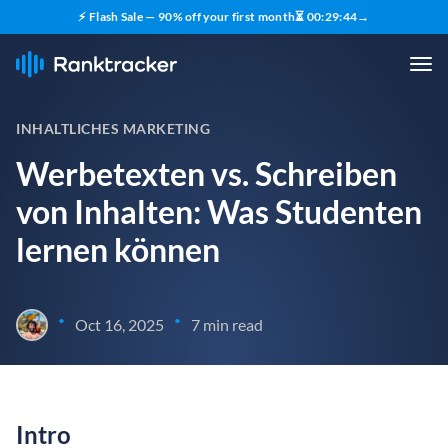
⚡ Flash Sale — 90% off your first month
⏳
00
:
29
:
43
→
INHALTLICHES MARKETING
Werbetexten vs. Schreiben
von Inhalten: Was Studenten
lernen können
•
•
Oct 16, 2025
7 min read
Intro