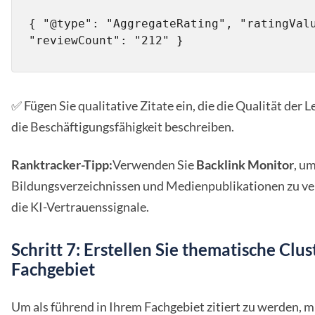
{ "@type": "AggregateRating", "ratingValu
"reviewCount": "212" }
✅ Fügen Sie qualitative Zitate ein, die die Qualität der Le
die Beschäftigungsfähigkeit beschreiben.
Ranktracker-Tipp:
Verwenden Sie
Backlink Monitor
, u
Bildungsverzeichnissen und Medienpublikationen zu ver
die KI-Vertrauenssignale.
Schritt 7: Erstellen Sie thematische Clu
Fachgebiet
Um als führend in Ihrem Fachgebiet zitiert zu werden, m