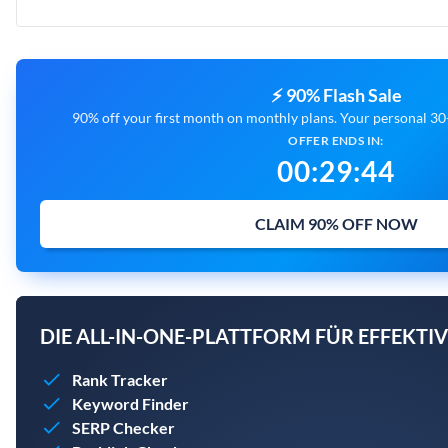
⚡ 90% Flash Sale
90% off your first month on monthly plans. Your personal 30-
OFFER ENDS IN:
00
:
29
:
43
CLAIM 90% OFF NOW
DIE ALL-IN-ONE-PLATTFORM FÜR EFFEKTIV
Rank Tracker
Keyword Finder
SERP Checker