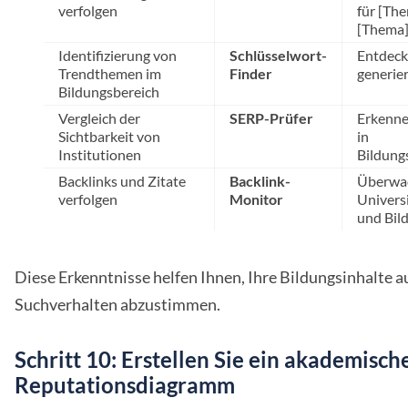
verfolgen
für [Th
[Thema]
Identifizierung von
Schlüsselwort-
Entdeck
Trendthemen im
Finder
generie
Bildungsbereich
Vergleich der
SERP-Prüfer
Erkenne
Sichtbarkeit von
in
Institutionen
Bildun
Backlinks und Zitate
Backlink-
Überwac
verfolgen
Monitor
Univers
und Bil
Diese Erkenntnisse helfen Ihnen, Ihre Bildungsinhalte a
Suchverhalten abzustimmen.
Schritt 10: Erstellen Sie ein akademisch
Reputationsdiagramm