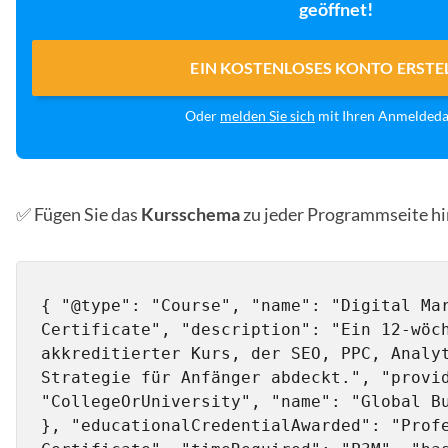
geöffnet!
EIN KOSTENLOSES KONTO ERSTE
Oder
melden Sie sich
mit Ihren Anmelded
✅ Fügen Sie das
Kursschema
zu jeder Programmseite hi
{ "@type": "Course", "name": "Digital Mar
Certificate", "description": "Ein 12-wöch
akkreditierter Kurs, der SEO, PPC, Analy
Strategie für Anfänger abdeckt.", "provid
"CollegeOrUniversity", "name": "Global Bu
}, "educationalCredentialAwarded": "Profe