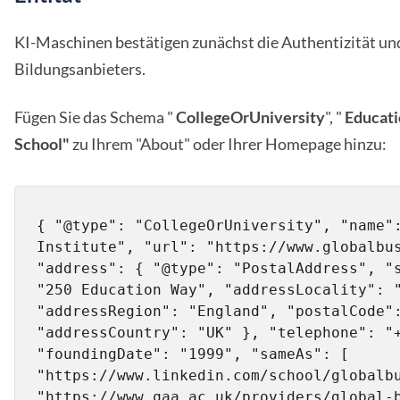
KI-Maschinen bestätigen zunächst die Authentizität un
Bildungsanbieters.
Fügen Sie das Schema "
CollegeOrUniversity
", "
Educati
School"
zu Ihrem "About" oder Ihrer Homepage hinzu:
{ "@type": "CollegeOrUniversity", "name":
Institute", "url": "https://www.globalbus
"address": { "@type": "PostalAddress", "s
"250 Education Way", "addressLocality": "
"addressRegion": "England", "postalCode":
"addressCountry": "UK" }, "telephone": "+
"foundingDate": "1999", "sameAs": [ 
"https://www.linkedin.com/school/globalbu
"https://www.qaa.ac.uk/providers/global-b