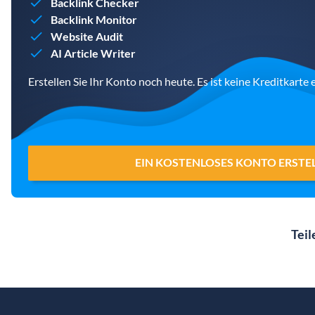
Backlink Checker
Backlink Monitor
Website Audit
AI Article Writer
Erstellen Sie Ihr Konto noch heute. Es ist keine Kreditkarte e
EIN KOSTENLOSES KONTO ERSTE
Teil