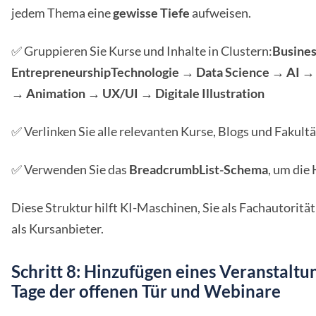
jedem Thema eine
gewisse Tiefe
aufweisen.
✅ Gruppieren Sie Kurse und Inhalte in Clustern:
Busine
Entrepreneurship
Technologie → Data Science → AI →
→ Animation → UX/UI → Digitale Illustration
✅ Verlinken Sie alle relevanten Kurse, Blogs und Fakultä
✅ Verwenden Sie das
BreadcrumbList-Schema
, um die 
Diese Struktur hilft KI-Maschinen, Sie als Fachautorität 
als Kursanbieter.
Schritt 8: Hinzufügen eines Veranstaltu
Tage der offenen Tür und Webinare