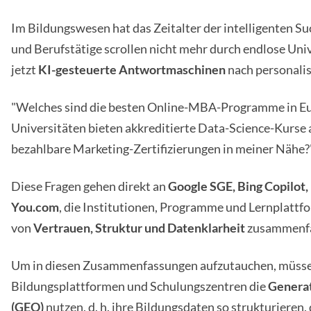
Im Bildungswesen hat das Zeitalter der intelligenten S
und Berufstätige scrollen nicht mehr durch endlose Unive
jetzt
KI-gesteuerte Antwortmaschinen
nach personalis
"Welches sind die besten Online-MBA-Programme in E
Universitäten bieten akkreditierte Data-Science-Kurse 
bezahlbare Marketing-Zertifizierungen in meiner Nähe?
Diese Fragen gehen direkt an
Google SGE, Bing Copilot, 
You.com
, die Institutionen, Programme und Lernplattf
von
Vertrauen, Struktur und Datenklarheit
zusammenfa
Um in diesen Zusammenfassungen aufzutauchen, müsse
Bildungsplattformen und Schulungszentren die
Generat
(GEO)
nutzen, d. h. ihre Bildungsdaten so strukturieren,