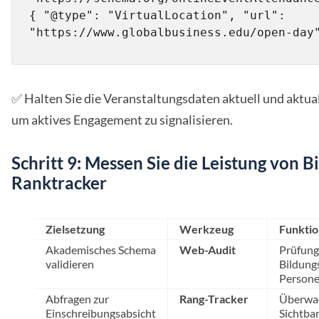
{ "@type": "VirtualLocation", "url": 
"https://www.globalbusiness.edu/open-day
✅ Halten Sie die Veranstaltungsdaten aktuell und aktual
um aktives Engagement zu signalisieren.
Schritt 9: Messen Sie die Leistung von 
Ranktracker
Zielsetzung
Werkzeug
Funktio
Akademisches Schema
Web-Audit
Prüfung
validieren
Bildung
Person
Abfragen zur
Rang-Tracker
Überwac
Einschreibungsabsicht
Sichtbar