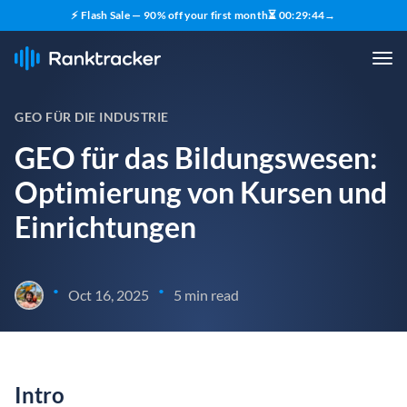
⚡ Flash Sale — 90% off your first month
⏳
00
:
29
:
43
→
GEO FÜR DIE INDUSTRIE
GEO für das Bildungswesen:
Optimierung von Kursen und
Einrichtungen
•
•
Oct 16, 2025
5 min read
Intro