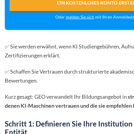
EIN KOSTENLOSES KONTO ERSTE
Oder
melden Sie sich
mit Ihren Anmelded
✅ Sie werden erwähnt, wenn KI Studiengebühren, Auf
Zertifizierungen erklärt.
✅ Schaffen Sie Vertrauen durch strukturierte akademisc
Bewertungen.
Kurz gesagt: GEO verwandelt Ihr Bildungsangebot in
st
denen KI-Maschinen vertrauen und die sie empfehlen 
Schritt 1: Definieren Sie Ihre Institution
Entität