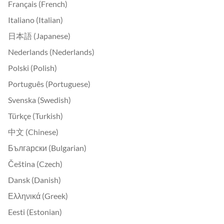
Français (French)
Italiano (Italian)
日本語 (Japanese)
Nederlands (Nederlands)
Polski (Polish)
Português (Portuguese)
Svenska (Swedish)
Türkçe (Turkish)
中文 (Chinese)
Български (Bulgarian)
Čeština (Czech)
Dansk (Danish)
Ελληνικά (Greek)
Eesti (Estonian)