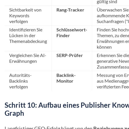
gültig sind
Sichtbarkeit von
Rang-Tracker
Überwachen Sie
Keywords
aufkommende KI
verfolgen
Suchanfragen ("l
Identifizieren Sie
Schlüsselwort-
Finden Sie hoch
Lücken in der
Finder
Themen, zu dene
Themenabdeckung
Erwähnungen er
können
Vergleichen Sie AI-
SERP-Prüfer
Erkennen Sie di
Erwähnungen
generative New
Zusammenfass
Autoritäts-
Backlink-
Messung von E
Backlinks
Monitor
aus Medienaggr
verfolgen
verifizierten Fe
Schritt 10: Aufbau eines Publisher Kno
Graph
Langfristiger GEO-Erfolg hängt von den
Beziehungen zw