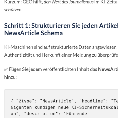
Kurzum: GEO hilft,
den Wert des Journalismus
im KI-Zeita
schützen
.
Schritt 1: Strukturieren Sie jeden Artike
NewsArticle Schema
KI-Maschinen sind auf strukturierte Daten angewiesen,
Authentizität und Herkunft einer Meldung zu überprüfe
✅ Fügen Sie jedem veröffentlichten Inhalt das
NewsArti
hinzu:
{ "@type": "NewsArticle", "headline": "T
Giganten kündigen neue KI-Sicherheitskoal
an", "description": "Führende 