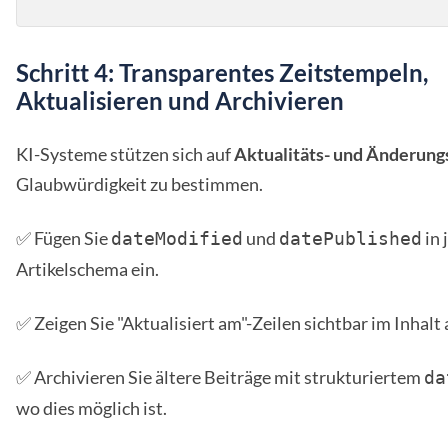
Schritt 4: Transparentes Zeitstempeln,
Aktualisieren und Archivieren
KI-Systeme stützen sich auf
Aktualitäts- und Änderung
Glaubwürdigkeit zu bestimmen.
✅ Fügen Sie
und
in 
dateModified
datePublished
Artikelschema ein.
✅ Zeigen Sie "Aktualisiert am"-Zeilen sichtbar im Inhalt 
✅ Archivieren Sie ältere Beiträge mit strukturiertem
da
wo dies möglich ist.