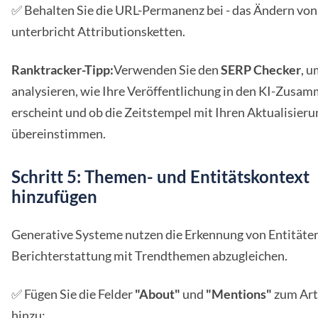
✅ Behalten Sie die URL-Permanenz bei - das Ändern vo
unterbricht Attributionsketten.
Ranktracker-Tipp:
Verwenden Sie den
SERP Checker
, u
analysieren, wie Ihre Veröffentlichung in den KI-Zus
erscheint und ob die Zeitstempel mit Ihren Aktualisier
übereinstimmen.
Schritt 5: Themen- und Entitätskontext
hinzufügen
Generative Systeme nutzen die Erkennung von Entitäten
Berichterstattung mit Trendthemen abzugleichen.
✅ Fügen Sie die Felder
"About"
und
"Mentions"
zum Art
hinzu: