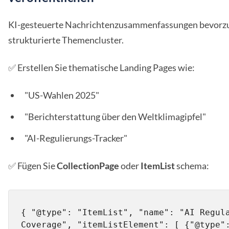
KI-gesteuerte Nachrichtenzusammenfassungen bevorz
strukturierte Themencluster.
✅ Erstellen Sie thematische Landing Pages wie:
"US-Wahlen 2025"
"Berichterstattung über den Weltklimagipfel"
"AI-Regulierungs-Tracker"
✅ Fügen Sie
CollectionPage
oder
ItemList
schema:
{ "@type": "ItemList", "name": "AI Regula
Coverage", "itemListElement": [ {"@type":