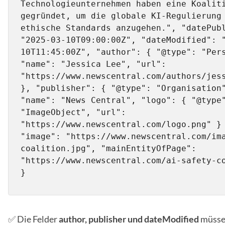
Technologieunternehmen haben eine Koaliti
gegründet, um die globale KI-Regulierung 
ethische Standards anzugehen.", "datePubl
"2025-03-10T09:00:00Z", "dateModified": 
10T11:45:00Z", "author": { "@type": "Pers
"name": "Jessica Lee", "url": 
"https://www.newscentral.com/authors/jess
}, "publisher": { "@type": "Organisation"
"name": "News Central", "logo": { "@type"
"ImageObject", "url": 
"https://www.newscentral.com/logo.png" } 
"image": "https://www.newscentral.com/im
coalition.jpg", "mainEntityOfPage": 
"https://www.newscentral.com/ai-safety-co
}
✅ Die Felder
author, publisher und dateModified
müsse