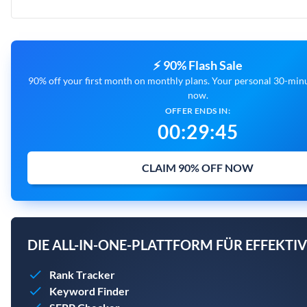
⚡ 90% Flash Sale
90% off your first month on monthly plans. Your personal 30-minut
now.
OFFER ENDS IN:
00
:
29
:
44
CLAIM 90% OFF NOW
DIE ALL-IN-ONE-PLATTFORM FÜR EFFEKTIV
Rank Tracker
Keyword Finder