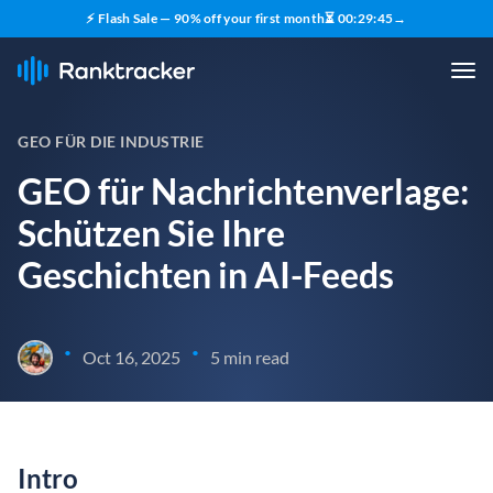
⚡ Flash Sale — 90% off your first month
⏳
00
:
29
:
44
→
GEO FÜR DIE INDUSTRIE
GEO für Nachrichtenverlage:
Schützen Sie Ihre
Geschichten in AI-Feeds
•
•
Oct 16, 2025
5 min read
Intro