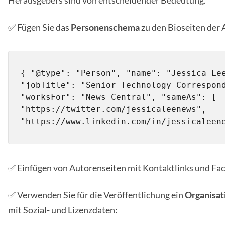
Herausgebers sind von entscheidender Bedeutung.
✅ Fügen Sie das
Personenschema
zu den Bioseiten der 
{ "@type": "Person", "name": "Jessica Lee
"jobTitle": "Senior Technology Correspond
"worksFor": "News Central", "sameAs": [ 
"https://twitter.com/jessicaleenews", 
"https://www.linkedin.com/in/jessicaleen
✅ Einfügen von Autorenseiten mit Kontaktlinks und Fa
✅ Verwenden Sie für die Veröffentlichung ein
Organisa
mit Sozial- und Lizenzdaten: