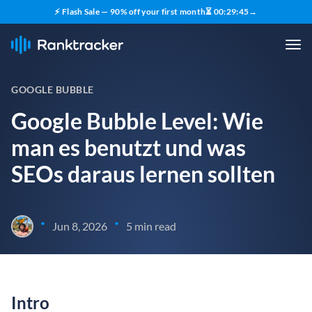
⚡ Flash Sale — 90% off your first month
⏳
00
:
29
:
44
→
GOOGLE BUBBLE
Google Bubble Level: Wie
man es benutzt und was
SEOs daraus lernen sollten
•
•
Jun 8, 2026
5 min read
Intro