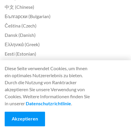
中文 (Chinese)
Български (Bulgarian)
Čeština (Czech)
Dansk (Danish)
Ελληνικά (Greek)
Eesti (Estonian)
Suomi (Finnish)
Diese Seite verwendet Cookies, um Ihnen
Magyar (Hungarian)
ein optimales Nutzererlebnis zu bieten.
Indonesia (Indonesian)
Durch die Nutzung von Ranktracker
akzeptieren Sie unsere Verwendung von
Lietuvių (Lithuanian)
Cookies. Weitere Informationen finden Sie
Latviešu (Latvian)
in unserer
Datenschutzrichtlinie
.
Română (Romanian)
Akzeptieren
Slovenčina (Slovak)
Slovenščina (Slovenian)