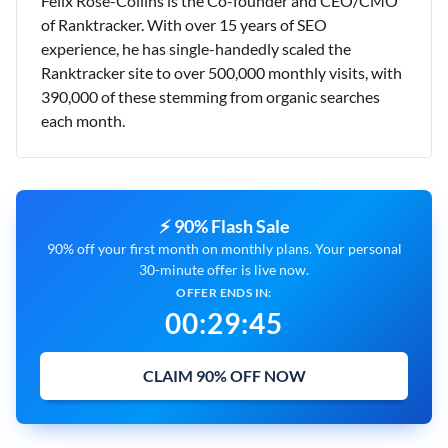
Felix Rose-Collins is the Co-founder and CEO/CMO
of Ranktracker. With over 15 years of SEO
experience, he has single-handedly scaled the
Ranktracker site to over 500,000 monthly visits, with
390,000 of these stemming from organic searches
each month.
⚡ 90% Flash Sale
90% off your first month on monthly plans. Your personal
30-minute offer is live now.
OFFER ENDS IN:
00
:
29
:
44
CLAIM 90% OFF NOW