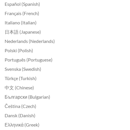
Español (Spanish)
Français (French)
Italiano (Italian)
日本語 (Japanese)
Nederlands (Nederlands)
Polski (Polish)
Português (Portuguese)
Svenska (Swedish)
Türkçe (Turkish)
中文 (Chinese)
Български (Bulgarian)
Čeština (Czech)
Dansk (Danish)
Ελληνικά (Greek)