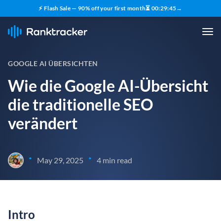
⚡ Flash Sale — 90% off your first month
⏳
00
:
29
:
44
→
GOOGLE AI ÜBERSICHTEN
Wie die Google AI-Übersicht
die traditionelle SEO
verändert
•
•
May 29, 2025
4 min read
Intro