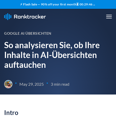
⚡ Flash Sale — 90% off your first month
⏳
00
:
29
:
45
→
GOOGLE AI ÜBERSICHTEN
So analysieren Sie, ob Ihre
Inhalte in AI-Übersichten
auftauchen
•
•
May 29, 2025
3 min read
Intro