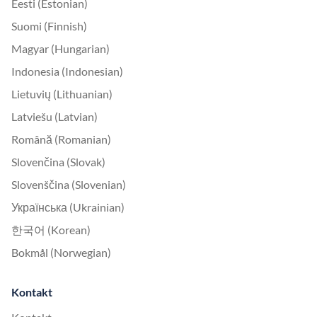
Eesti (Estonian)
Suomi (Finnish)
Magyar (Hungarian)
Indonesia (Indonesian)
Lietuvių (Lithuanian)
Latviešu (Latvian)
Română (Romanian)
Slovenčina (Slovak)
Slovenščina (Slovenian)
Українська (Ukrainian)
한국어 (Korean)
Bokmål (Norwegian)
Kontakt