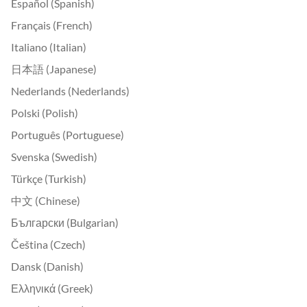
Español (Spanish)
Français (French)
Italiano (Italian)
日本語 (Japanese)
Nederlands (Nederlands)
Polski (Polish)
Português (Portuguese)
Svenska (Swedish)
Türkçe (Turkish)
中文 (Chinese)
Български (Bulgarian)
Čeština (Czech)
Dansk (Danish)
Ελληνικά (Greek)