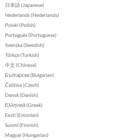
日本語 (Japanese)
Nederlands (Nederlands)
Polski (Polish)
Português (Portuguese)
Svenska (Swedish)
Türkçe (Turkish)
中文 (Chinese)
Български (Bulgarian)
Čeština (Czech)
Dansk (Danish)
Ελληνικά (Greek)
Eesti (Estonian)
Suomi (Finnish)
Magyar (Hungarian)