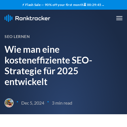
⚡ Flash Sale — 90% off your first month
⏳
00
:
29
:
44
→
SEO LERNEN
Wie man eine
kosteneffiziente SEO-
Strategie für 2025
entwickelt
•
•
Dec 5, 2024
3 min read