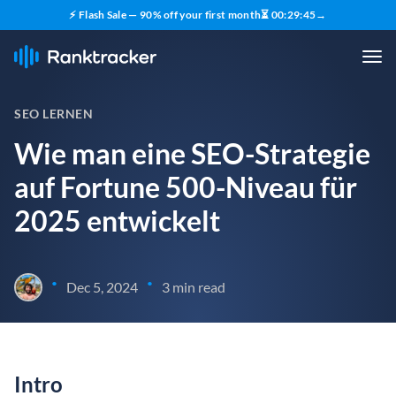
⚡ Flash Sale — 90% off your first month
⏳
00
:
29
:
44
→
SEO LERNEN
Wie man eine SEO-Strategie
auf Fortune 500-Niveau für
2025 entwickelt
•
•
Dec 5, 2024
3 min read
Intro