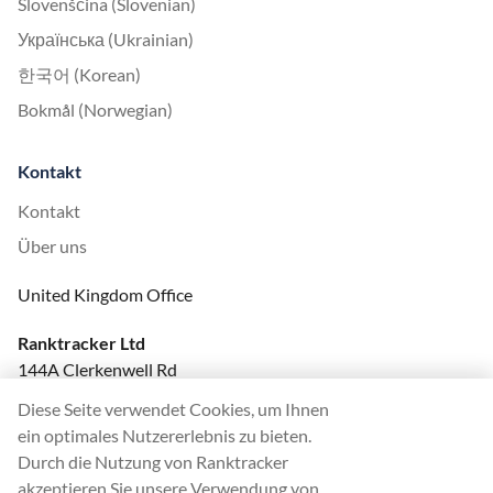
Slovenščina (Slovenian)
Українська (Ukrainian)
한국어 (Korean)
Bokmål (Norwegian)
Kontakt
Kontakt
Über uns
United Kingdom Office
Ranktracker Ltd
144A Clerkenwell Rd
London, EC1R 5DF
Diese Seite verwendet Cookies, um Ihnen
Company No: 08820809
ein optimales Nutzererlebnis zu bieten.
felix@ranktracker.com
Durch die Nutzung von Ranktracker
akzeptieren Sie unsere Verwendung von