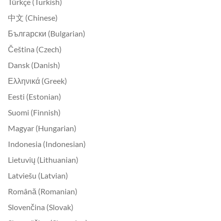
Türkçe (Turkish)
中文 (Chinese)
Български (Bulgarian)
Čeština (Czech)
Dansk (Danish)
Ελληνικά (Greek)
Eesti (Estonian)
Suomi (Finnish)
Magyar (Hungarian)
Indonesia (Indonesian)
Lietuvių (Lithuanian)
Latviešu (Latvian)
Română (Romanian)
Slovenčina (Slovak)