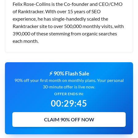
Felix Rose-Collins is the Co-founder and CEO/CMO
of Ranktracker. With over 15 years of SEO
experience, he has single-handedly scaled the
Ranktracker site to over 500,000 monthly visits, with
390,000 of these stemming from organic searches
each month.
⚡ 90% Flash Sale
90% off your first month on monthly plans. Your personal
30-minute offer is live now.
OFFER ENDS IN:
00
:
29
:
44
CLAIM 90% OFF NOW