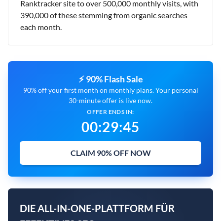
Ranktracker site to over 500,000 monthly visits, with
390,000 of these stemming from organic searches
each month.
⚡ 90% Flash Sale
90% off your first month on monthly plans. Your personal
30-minute offer is live now.
OFFER ENDS IN:
00
:
29
:
45
CLAIM 90% OFF NOW
DIE ALL-IN-ONE-PLATTFORM FÜR