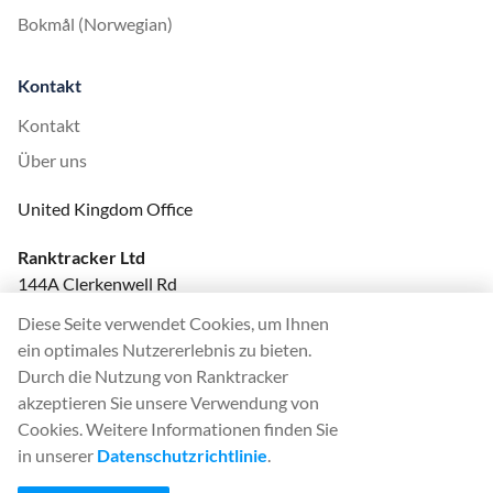
Bokmål (Norwegian)
Kontakt
Kontakt
Über uns
United Kingdom Office
Ranktracker Ltd
144A Clerkenwell Rd
London, EC1R 5DF
Diese Seite verwendet Cookies, um Ihnen
Company No: 08820809
ein optimales Nutzererlebnis zu bieten.
felix@ranktracker.com
Durch die Nutzung von Ranktracker
akzeptieren Sie unsere Verwendung von
Cookies. Weitere Informationen finden Sie
in unserer
Datenschutzrichtlinie
.
2015 -
2026
© Ranktracker. All Rights Reserved.