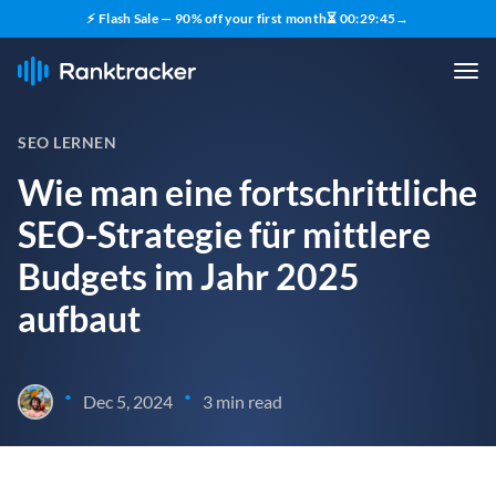
⚡ Flash Sale — 90% off your first month
⏳
00
:
29
:
45
→
SEO LERNEN
Wie man eine fortschrittliche
SEO-Strategie für mittlere
Budgets im Jahr 2025
aufbaut
•
•
Dec 5, 2024
3 min read