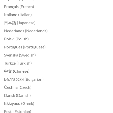
Français (French)
Italiano (Italian)
日本語 (Japanese)
Nederlands (Nederlands)
Polski (Polish)
Português (Portuguese)
Svenska (Swedish)
Türkçe (Turkish)
中文 (Chinese)
Български (Bulgarian)
Čeština (Czech)
Dansk (Danish)
Ελληνικά (Greek)
Eesti (Estonian)