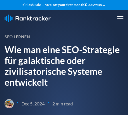
⚡ Flash Sale — 90% off your first month
⏳
00
:
29
:
44
→
SEO LERNEN
Wie man eine SEO-Strategie
für galaktische oder
zivilisatorische Systeme
entwickelt
•
•
Dec 5, 2024
2 min read