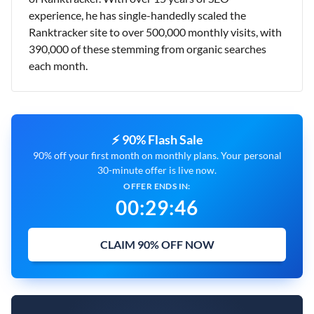
experience, he has single-handedly scaled the
Ranktracker site to over 500,000 monthly visits, with
390,000 of these stemming from organic searches
each month.
⚡ 90% Flash Sale
90% off your first month on monthly plans. Your personal
30-minute offer is live now.
OFFER ENDS IN:
00
:
29
:
45
CLAIM 90% OFF NOW