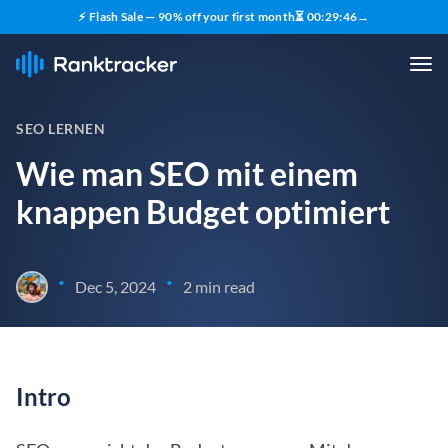
⚡ Flash Sale — 90% off your first month
⏳
00
:
29
:
45
→
SEO LERNEN
Wie man SEO mit einem
knappen Budget optimiert
•
•
Dec 5, 2024
2 min read
Intro