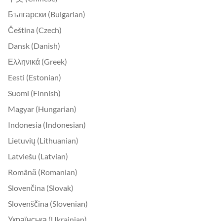
Български (Bulgarian)
Čeština (Czech)
Dansk (Danish)
Ελληνικά (Greek)
Eesti (Estonian)
Suomi (Finnish)
Magyar (Hungarian)
Indonesia (Indonesian)
Lietuvių (Lithuanian)
Latviešu (Latvian)
Română (Romanian)
Slovenčina (Slovak)
Slovenščina (Slovenian)
Українська (Ukrainian)