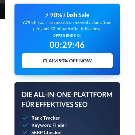
⚡ 90% Flash Sale
90% off your first month on monthly plans. Your
personal 30-minute offer is live now.
OFFER ENDS IN:
00
:
29
:
45
CLAIM 90% OFF NOW
DIE ALL-IN-ONE-PLATTFORM
FÜR EFFEKTIVES SEO
Rank Tracker
Keyword Finder
SERP Checker