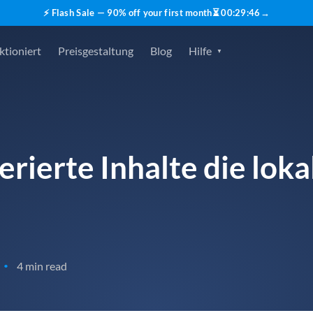
⚡ Flash Sale — 90% off your first month
⏳
00
:
29
:
45
→
ktioniert
Preisgestaltung
Blog
Hilfe
rierte Inhalte die lok
4 min read
•