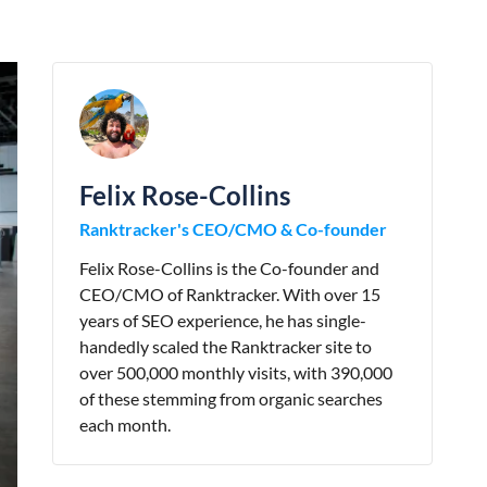
Felix Rose-Collins
Ranktracker's CEO/CMO & Co-founder
Felix Rose-Collins is the Co-founder and
CEO/CMO of Ranktracker. With over 15
years of SEO experience, he has single-
handedly scaled the Ranktracker site to
over 500,000 monthly visits, with 390,000
of these stemming from organic searches
each month.