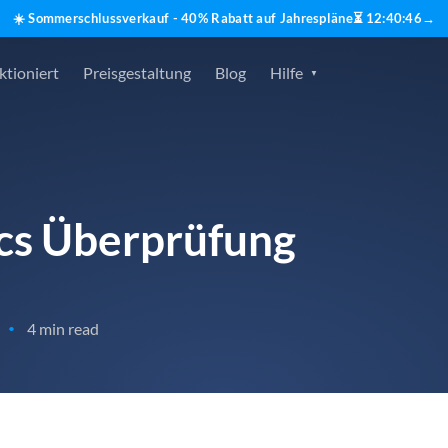
☀️ Sommerschlussverkauf - 40% Rabatt auf Jahrespläne
⏳
12
:
40
:
45
→
ktioniert
Preisgestaltung
Blog
Hilfe
cs Überprüfung
4 min read
•