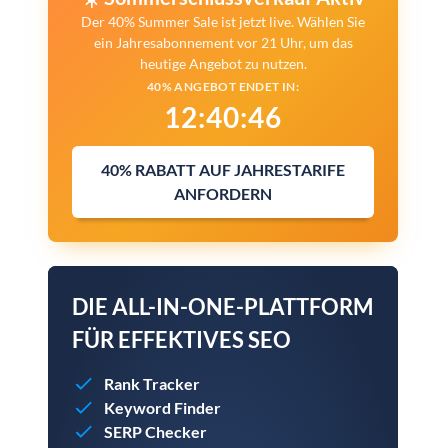
Der 40% Summer Sale ist jetzt live. Wählen Sie
ein Jahresabonnement vor 21 Uhr, um das
heutige Angebot zu nutzen.
40% ANGEBOT ENDET IN:
12
:
40
:
45
40% RABATT AUF JAHRESTARIFE
ANFORDERN
DIE ALL-IN-ONE-PLATTFORM
FÜR EFFEKTIVES SEO
Rank Tracker
Keyword Finder
SERP Checker