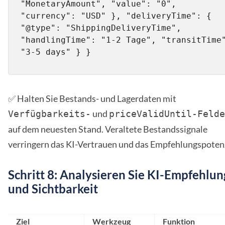
"MonetaryAmount", "value": "0", 
"currency": "USD" }, "deliveryTime": { 
"@type": "ShippingDeliveryTime", 
"handlingTime": "1-2 Tage", "transitTime"
"3-5 days" } }
✅ Halten Sie Bestands- und Lagerdaten mit
und
Verfügbarkeits-
priceValidUntil-Felde
auf dem neuesten Stand. Veraltete Bestandssignale
verringern das KI-Vertrauen und das Empfehlungspotenz
Schritt 8: Analysieren Sie KI-Empfehlu
und Sichtbarkeit
Ziel
Werkzeug
Funktion