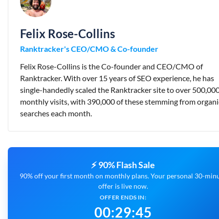
Felix Rose-Collins
Ranktracker's CEO/CMO & Co-founder
Felix Rose-Collins is the Co-founder and CEO/CMO of
Ranktracker. With over 15 years of SEO experience, he has
single-handedly scaled the Ranktracker site to over 500,00
monthly visits, with 390,000 of these stemming from organi
searches each month.
⚡ 90% Flash Sale
90% off your first month on monthly plans. Your personal 30-min
offer is live now.
OFFER ENDS IN:
00
:
29
:
44