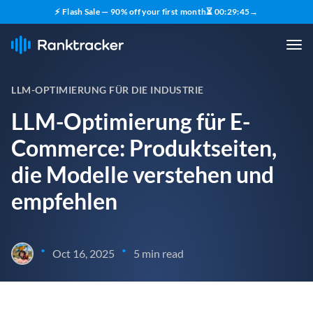
⚡ Flash Sale — 90% off your first month
⏳
00
:
29
:
44
→
LLM-OPTIMIERUNG FÜR DIE INDUSTRIE
LLM-Optimierung für E-
Commerce: Produktseiten,
die Modelle verstehen und
empfehlen
•
•
Oct 16, 2025
5 min read