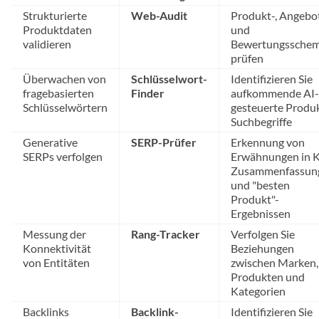
Strukturierte
Web-Audit
Produkt-, Angebo
Produktdaten
und
validieren
Bewertungssche
prüfen
Überwachen von
Schlüsselwort-
Identifizieren Sie
fragebasierten
Finder
aufkommende AI-
Schlüsselwörtern
gesteuerte Produ
Suchbegriffe
Generative
SERP-Prüfer
Erkennung von
SERPs verfolgen
Erwähnungen in K
Zusammenfassun
und "besten
Produkt"-
Ergebnissen
Messung der
Rang-Tracker
Verfolgen Sie
Konnektivität
Beziehungen
von Entitäten
zwischen Marken,
Produkten und
Kategorien
Backlinks
Backlink-
Identifizieren Sie