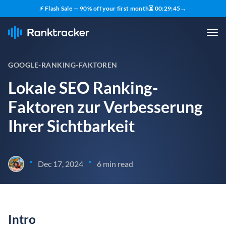
⚡ Flash Sale — 90% off your first month
⏳
00
:
29
:
43
→
GOOGLE-RANKING-FAKTOREN
Lokale SEO Ranking-
Faktoren zur Verbesserung
Ihrer Sichtbarkeit
•
•
Dec 17, 2024
6 min read
Intro