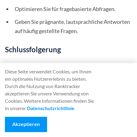
Optimieren Sie für fragebasierte Abfragen.
Geben Sie prägnante, lautsprachliche Antworten
auf häufig gestellte Fragen.
Schlussfolgerung
Bei lokaler Suchmaschinenoptimierung geht es um
Diese Seite verwendet Cookies, um Ihnen
mehr als nur die Nähe - es ist eine integrierte
ein optimales Nutzererlebnis zu bieten.
Strategie, die GMB-Optimierung, konsistente NAP-
Durch die Nutzung von Ranktracker
Informationen, lokale Zitate, benutzerfreundliche
akzeptieren Sie unsere Verwendung von
Cookies. Weitere Informationen finden Sie
mobile Erfahrungen und authentisches Engagement
in unserer
Datenschutzrichtlinie
.
in der Community umfasst. Indem Sie diese Ranking-
Faktoren berücksichtigen, erhöhen Sie Ihre
Akzeptieren
Sichtbarkeit für Kunden in Ihrer Nähe, sorgen für