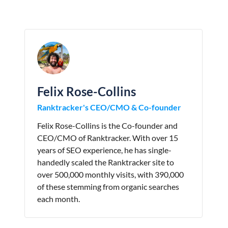
Felix Rose-Collins
Ranktracker's CEO/CMO & Co-founder
Felix Rose-Collins is the Co-founder and
CEO/CMO of Ranktracker. With over 15
years of SEO experience, he has single-
handedly scaled the Ranktracker site to
over 500,000 monthly visits, with 390,000
of these stemming from organic searches
each month.