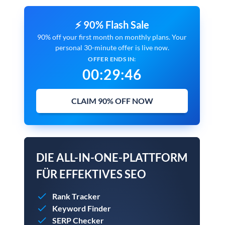
⚡ 90% Flash Sale
90% off your first month on monthly plans. Your
personal 30-minute offer is live now.
OFFER ENDS IN:
00
:
29
:
45
CLAIM 90% OFF NOW
DIE ALL-IN-ONE-PLATTFORM
FÜR EFFEKTIVES SEO
Rank Tracker
Keyword Finder
SERP Checker