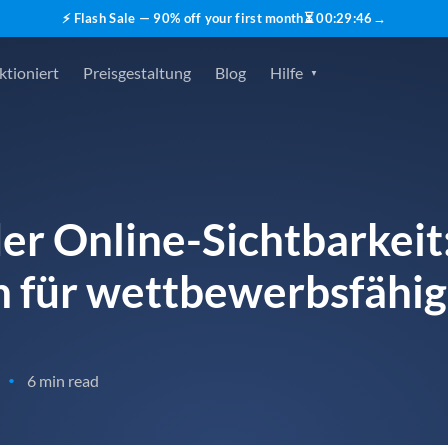
⚡ Flash Sale — 90% off your first month
⏳
00
:
29
:
45
→
ktioniert
Preisgestaltung
Blog
Hilfe
er Online-Sichtbarkeit
n für wettbewerbsfähi
6 min read
•