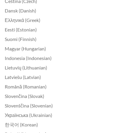
Čeština (Czech)
Dansk (Danish)
Ελληνικά (Greek)
Eesti (Estonian)
Suomi (Finnish)
Magyar (Hungarian)
Indonesia (Indonesian)
Lietuvių (Lithuanian)
Latviešu (Latvian)
Română (Romanian)
Slovenčina (Slovak)
Slovenščina (Slovenian)
Українська (Ukrainian)
한국어 (Korean)