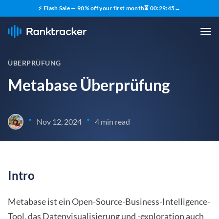
⚡ Flash Sale — 90% off your first month
⏳
00
:
29
:
44
→
ÜBERPRÜFUNG
Metabase Überprüfung
•
•
Nov 12, 2024
4 min read
Intro
Metabase ist ein Open-Source-Business-Intelligence-
Tool, das Datenvisualisierung und -exploration auch