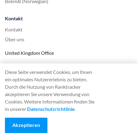
Bokmål (Norwegian)
Kontakt
Kontakt
Über uns
United Kingdom Office
Ranktracker Ltd
Diese Seite verwendet Cookies, um Ihnen
144A Clerkenwell Rd
ein optimales Nutzererlebnis zu bieten.
London, EC1R 5DF
Durch die Nutzung von Ranktracker
Company No: 08820809
akzeptieren Sie unsere Verwendung von
felix@ranktracker.com
Cookies. Weitere Informationen finden Sie
in unserer
Datenschutzrichtlinie
.
2015 -
2026
© Ranktracker. All Rights Reserved.
Akzeptieren