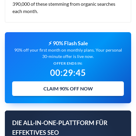
390,000 of these stemming from organic searches
each month.
⚡ 90% Flash Sale
90% off your first month on monthly plans. Your personal
30-minute offer is live now.
OFFER ENDS IN:
00
:
29
:
44
CLAIM 90% OFF NOW
DIE ALL-IN-ONE-PLATTFORM FÜR
EFFEKTIVES SEO