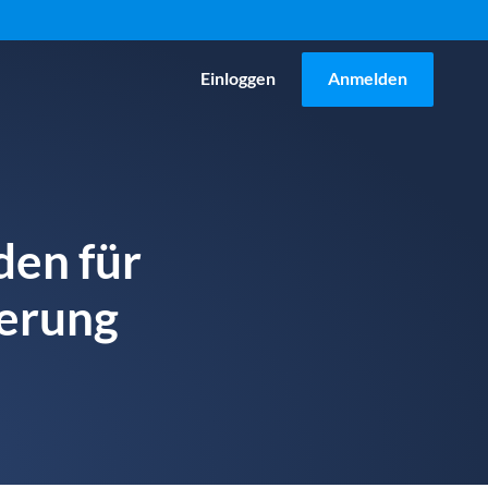
Einloggen
Anmelden
den für
ierung