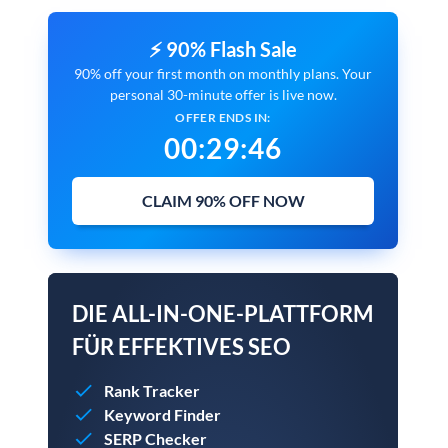
⚡ 90% Flash Sale
90% off your first month on monthly plans. Your
personal 30-minute offer is live now.
OFFER ENDS IN:
00
:
29
:
45
CLAIM 90% OFF NOW
DIE ALL-IN-ONE-PLATTFORM
FÜR EFFEKTIVES SEO
Rank Tracker
Keyword Finder
SERP Checker