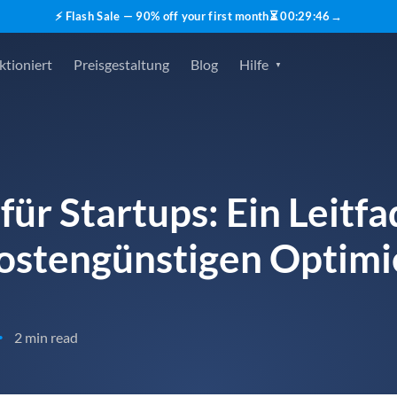
⚡ Flash Sale — 90% off your first month
⏳
00
:
29
:
45
→
ktioniert
Preisgestaltung
Blog
Hilfe
für Startups: Ein Leitfa
kostengünstigen Optim
2 min read
•