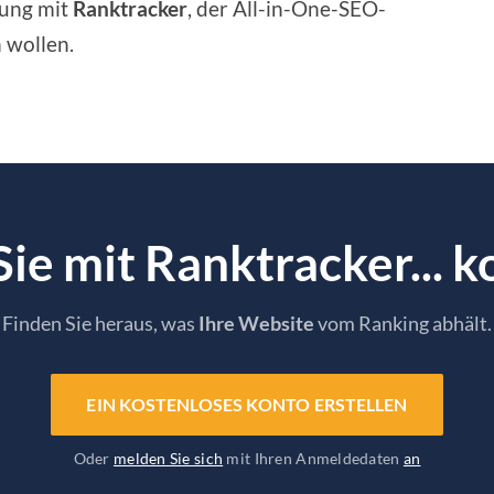
rung mit
Ranktracker
, der All-in-One-SEO-
 wollen.
Sie mit Ranktracker... k
Finden Sie heraus, was
Ihre Website
vom Ranking abhält.
EIN KOSTENLOSES KONTO ERSTELLEN
Oder
melden Sie sich
mit Ihren Anmeldedaten
an