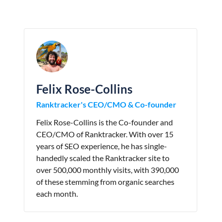
Felix Rose-Collins
Ranktracker's CEO/CMO & Co-founder
Felix Rose-Collins is the Co-founder and
CEO/CMO of Ranktracker. With over 15
years of SEO experience, he has single-
handedly scaled the Ranktracker site to
over 500,000 monthly visits, with 390,000
of these stemming from organic searches
each month.