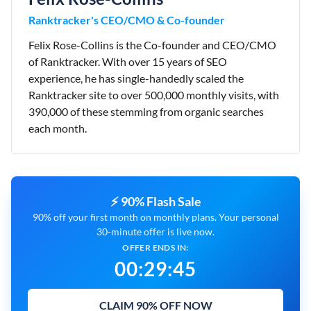
Ranktracker's CEO/CMO & Co-founder
Felix Rose-Collins is the Co-founder and CEO/CMO
of Ranktracker. With over 15 years of SEO
experience, he has single-handedly scaled the
Ranktracker site to over 500,000 monthly visits, with
390,000 of these stemming from organic searches
each month.
⚡ 90% Flash Sale
90% off your first month on monthly plans. Your personal
30-minute offer is live now.
OFFER ENDS IN:
00
:
29
:
44
CLAIM 90% OFF NOW