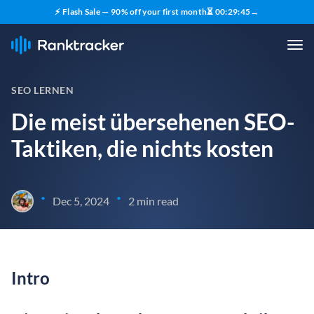
⚡ Flash Sale — 90% off your first month
⏳
00
:
29
:
44
→
SEO LERNEN
Die meist übersehenen SEO-
Taktiken, die nichts kosten
•
•
Dec 5, 2024
2 min read
Intro