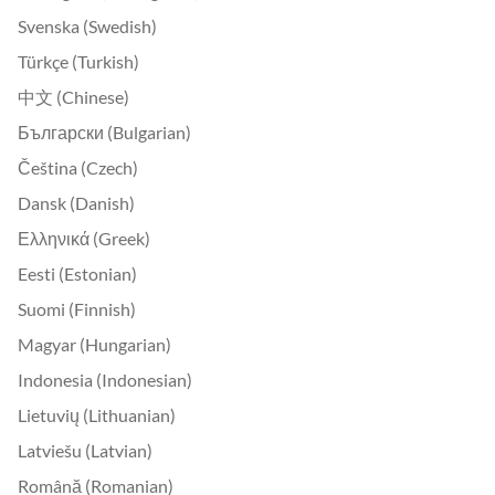
Svenska (Swedish)
Türkçe (Turkish)
中文 (Chinese)
Български (Bulgarian)
Čeština (Czech)
Dansk (Danish)
Ελληνικά (Greek)
Eesti (Estonian)
Suomi (Finnish)
Magyar (Hungarian)
Indonesia (Indonesian)
Lietuvių (Lithuanian)
Latviešu (Latvian)
Română (Romanian)