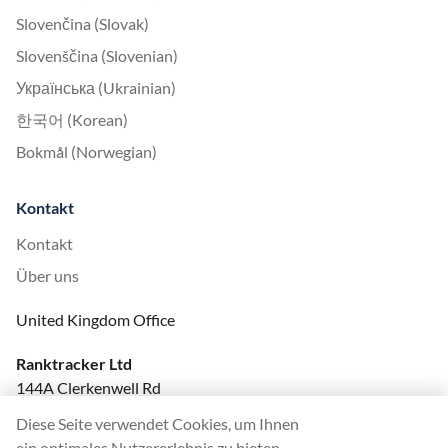
Slovenčina (Slovak)
Slovenščina (Slovenian)
Українська (Ukrainian)
한국어 (Korean)
Bokmål (Norwegian)
Kontakt
Kontakt
Über uns
United Kingdom Office
Ranktracker Ltd
144A Clerkenwell Rd
London, EC1R 5DF
Diese Seite verwendet Cookies, um Ihnen
Company No: 08820809
ein optimales Nutzererlebnis zu bieten.