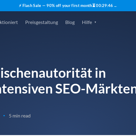
⚡ Flash Sale — 90% off your first month
⏳
00
:
29
:
45
→
ktioniert
Preisgestaltung
Blog
Hilfe
ischenautorität in
ntensiven SEO-Märkte
5 min read
•