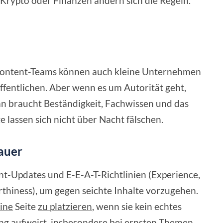
 Krypto oder Finanzen ändern sich die Regeln.
 Content-Teams können auch kleine Unternehmen
ffentlichen. Aber wenn es um Autorität geht,
n braucht Beständigkeit, Fachwissen und das
lassen sich nicht über Nacht fälschen.
lauer
nt-Updates und E-E-A-T-Richtlinien (Experience,
rthiness), um gegen seichte Inhalte vorzugehen.
eine
Seite
zu platzieren
, wenn sie kein echtes
ng aufweist, insbesondere bei ernsten Themen