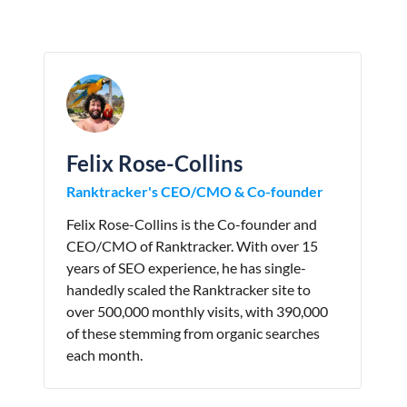
Felix Rose-Collins
Ranktracker's CEO/CMO & Co-founder
Felix Rose-Collins is the Co-founder and
CEO/CMO of Ranktracker. With over 15
years of SEO experience, he has single-
handedly scaled the Ranktracker site to
over 500,000 monthly visits, with 390,000
of these stemming from organic searches
each month.