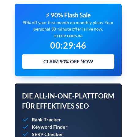
⚡ 90% Flash Sale
90% off your first month on monthly plans. Your
personal 30-minute offer is live now.
OFFER ENDS IN:
00
:
29
:
45
CLAIM 90% OFF NOW
DIE ALL-IN-ONE-PLATTFORM
FÜR EFFEKTIVES SEO
Rank Tracker
Keyword Finder
SERP Checker