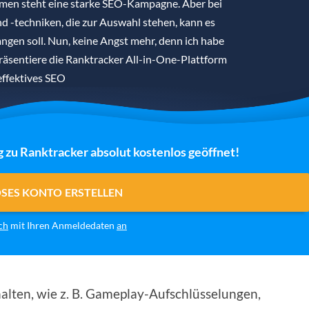
hmen steht eine starke SEO-Kampagne. Aber bei
d -techniken, die zur Auswahl stehen, kann es
angen soll. Nun, keine Angst mehr, denn ich habe
präsentiere die Ranktracker All-in-One-Plattform
effektives SEO
g zu Ranktracker absolut kostenlos geöffnet!
OSES KONTO ERSTELLEN
ch
mit Ihren Anmeldedaten
an
alten, wie z. B. Gameplay-Aufschlüsselungen,