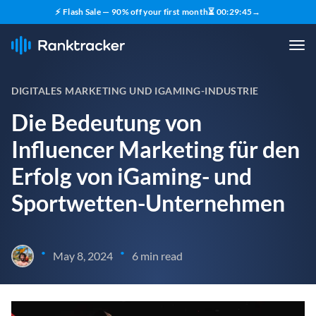
⚡ Flash Sale — 90% off your first month
⏳
00
:
29
:
43
→
DIGITALES MARKETING UND IGAMING-INDUSTRIE
Die Bedeutung von
Influencer Marketing für den
Erfolg von iGaming- und
Sportwetten-Unternehmen
•
•
May 8, 2024
6 min read