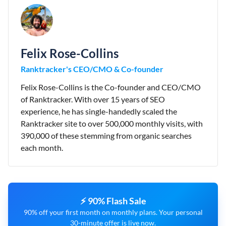
Felix Rose-Collins
Ranktracker's CEO/CMO & Co-founder
Felix Rose-Collins is the Co-founder and CEO/CMO
of Ranktracker. With over 15 years of SEO
experience, he has single-handedly scaled the
Ranktracker site to over 500,000 monthly visits, with
390,000 of these stemming from organic searches
each month.
⚡ 90% Flash Sale
90% off your first month on monthly plans. Your personal
30-minute offer is live now.