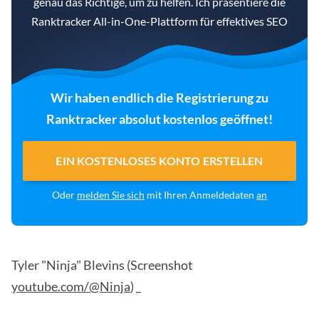
genau das Richtige, um zu helfen. Ich präsentiere die
Ranktracker All-in-One-Plattform für effektives SEO
Wir haben endlich die Registrierung zu
Ranktracker absolut kostenlos geöffnet!
EIN KOSTENLOSES KONTO ERSTELLEN
Oder
melden Sie sich
mit Ihren Anmeldedaten
an
Tyler "Ninja" Blevins (Screenshot
youtube.com/@Ninja
) _