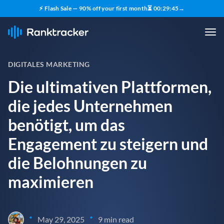
⚡ Flash Sale — 90% off your first month
⏳
00
:
29
:
43
→
DIGITALES MARKETING
Die ultimativen Plattformen,
die jedes Unternehmen
benötigt, um das
Engagement zu steigern und
die Belohnungen zu
maximieren
•
•
May 29, 2025
9 min read