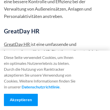
eine bessere Kontrolle und Effizienz bei der
Verwaltung von Außeneinsätzen, Anlagen und
Personalaktivitäten anstreben.
GreatDay HR
GreatDay HR
ist eine umfassende und
benutzerfreundliche HR-Plattform, die entwickelt
Diese Seite verwendet Cookies, um Ihnen
wurde, um wesentliche Prozesse im Personalwesen in
ein optimales Nutzererlebnis zu bieten.
einer einzigen mobilen Lösung zu rationalisieren und
Durch die Nutzung von Ranktracker
zu automatisieren. Sie ermöglicht es Unternehmen,
akzeptieren Sie unsere Verwendung von
alles von der Anwesenheit der Mitarbeiter bis hin zur
Cookies. Weitere Informationen finden Sie
in unserer
Datenschutzrichtlinie
.
Gehaltsabrechnung, Leistungsbewertung und
Rekrutierung mit Leichtigkeit und Effizienz zu
Akzeptieren
verwalten. GreatDay HR wurde sowohl für