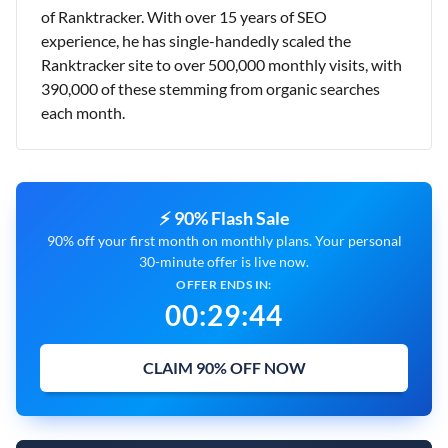
of Ranktracker. With over 15 years of SEO
experience, he has single-handedly scaled the
Ranktracker site to over 500,000 monthly visits, with
390,000 of these stemming from organic searches
each month.
⚡ 90% Flash Sale
90% off your first month on monthly plans. Your personal
30-minute offer is live now.
OFFER ENDS IN:
00
:
29
:
43
CLAIM 90% OFF NOW