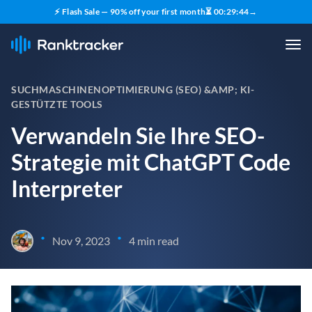
⚡ Flash Sale — 90% off your first month
⏳
00
:
29
:
43
→
SUCHMASCHINENOPTIMIERUNG (SEO) &AMP; KI-
GESTÜTZTE TOOLS
Verwandeln Sie Ihre SEO-
Strategie mit ChatGPT Code
Interpreter
•
•
Nov 9, 2023
4 min read