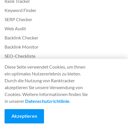
Rank Tracker
Keyword Finder
SERP Checker
Web Audit
Backlink Checker
Backlink Monitor
SEO-Checkliste
AI Article Writer
Diese Seite verwendet Cookies, um Ihnen
ein optimales Nutzererlebnis zu bieten.
KOSTENLOS: SERP-Simulator
Durch die Nutzung von Ranktracker
akzeptieren Sie unsere Verwendung von
Mehr von Ranktracker
Cookies. Weitere Informationen finden Sie
White Label SaaS Backlink Service
in unserer
Datenschutzrichtlinie
.
Wie es funktioniert
Akzeptieren
Partnerprogramm
Blog