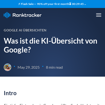
⚡ Flash Sale — 90% off your first month
⏳
00
:
29
:
44
→
GOOGLE AI ÜBERSICHTEN
Was ist die KI-Übersicht von
Google?
•
•
May 29, 2025
8 min read
Intro