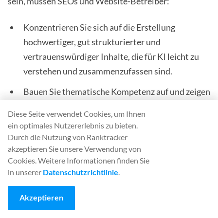
sein, müssen SEOs und Website-Betreiber:
Konzentrieren Sie sich auf die Erstellung
hochwertiger, gut strukturierter und
vertrauenswürdiger Inhalte, die für KI leicht zu
verstehen und zusammenzufassen sind.
Bauen Sie thematische Kompetenz auf und zeigen
Sie bei jeder Gelegenheit Ihr Fachwissen.
Diese Seite verwendet Cookies, um Ihnen
ein optimales Nutzererlebnis zu bieten.
Bleiben Sie wachsam, indem Sie Änderungen
Durch die Nutzung von Ranktracker
sowohl bei den organischen Rankings als auch bei
akzeptieren Sie unsere Verwendung von
den AI Overview-Zitaten verfolgen.
Cookies. Weitere Informationen finden Sie
in unserer
Datenschutzrichtlinie
.
Stellen Sie sich auf neue Formate ein und
aktualisieren Sie Ihre Strategien, wenn die KI-
Akzeptieren
Modelle von Google noch stärker in den