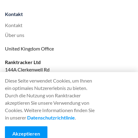
Kontakt
Kontakt
Über uns
United Kingdom Office
Ranktracker Ltd
144A Clerkenwell Rd
London, EC1R 5DF
Diese Seite verwendet Cookies, um Ihnen
Company No: 08820809
ein optimales Nutzererlebnis zu bieten.
felix@ranktracker.com
Durch die Nutzung von Ranktracker
akzeptieren Sie unsere Verwendung von
Cookies. Weitere Informationen finden Sie
in unserer
Datenschutzrichtlinie
.
2015 -
2026
© Ranktracker. All Rights Reserved.
Akzeptieren