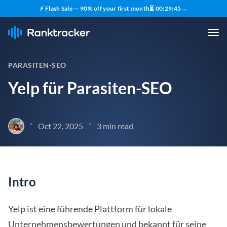
⚡ Flash Sale — 90% off your first month
⏳
00
:
29
:
44
→
PARASITEN-SEO
Yelp für Parasiten-SEO
•
•
Oct 22, 2025
3 min read
Intro
Yelp ist eine führende Plattform für lokale
Unternehmensbewertungen und bekannt für seine