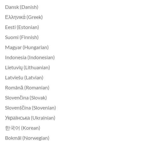
Dansk (Danish)
Ελληνικά (Greek)
Eesti (Estonian)
Suomi (Finnish)
Magyar (Hungarian)
Indonesia (Indonesian)
Lietuvių (Lithuanian)
Latviešu (Latvian)
Română (Romanian)
Slovenčina (Slovak)
Slovenščina (Slovenian)
Українська (Ukrainian)
한국어 (Korean)
Bokmål (Norwegian)