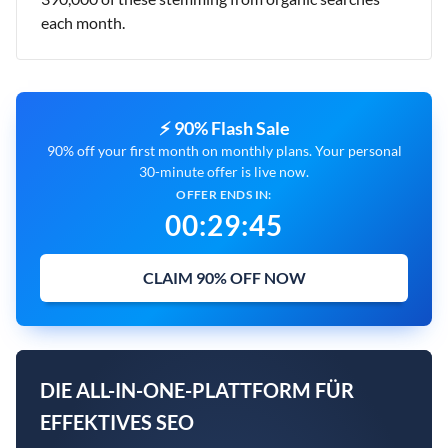
each month.
⚡ 90% Flash Sale
90% off your first month on monthly plans. Your personal
30-minute offer is live now.
OFFER ENDS IN:
00
:
29
:
44
CLAIM 90% OFF NOW
DIE ALL-IN-ONE-PLATTFORM FÜR
EFFEKTIVES SEO