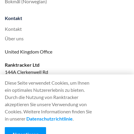
Bokmål (Norwegian)
Kontakt
Kontakt
Über uns
United Kingdom Office
Ranktracker Ltd
144A Clerkenwell Rd
London, EC1R 5DF
Diese Seite verwendet Cookies, um Ihnen
Company No: 08820809
ein optimales Nutzererlebnis zu bieten.
felix@ranktracker.com
Durch die Nutzung von Ranktracker
akzeptieren Sie unsere Verwendung von
Cookies. Weitere Informationen finden Sie
in unserer
Datenschutzrichtlinie
.
2015 -
2026
© Ranktracker. All Rights Reserved.