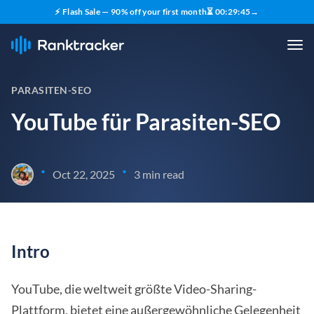
⚡ Flash Sale — 90% off your first month
⏳
00
:
29
:
44
→
PARASITEN-SEO
YouTube für Parasiten-SEO
•
•
Oct 22, 2025
3 min read
Intro
YouTube, die weltweit größte Video-Sharing-
Plattform, bietet eine außergewöhnliche Gelegenheit