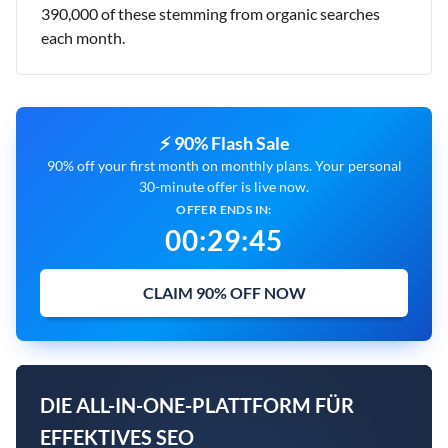
390,000 of these stemming from organic searches
each month.
⚡ 90% Flash Sale
90% off your first month on monthly plans. Your personal
30-minute offer is live now.
OFFER ENDS IN:
00
:
29
:
44
CLAIM 90% OFF NOW
DIE ALL-IN-ONE-PLATTFORM FÜR
EFFEKTIVES SEO