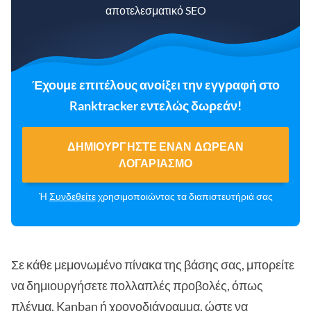
αποτελεσματικό SEO
Έχουμε επιτέλους ανοίξει την εγγραφή στο
Ranktracker εντελώς δωρεάν!
ΔΗΜΙΟΥΡΓΉΣΤΕ ΈΝΑΝ ΔΩΡΕΆΝ
ΛΟΓΑΡΙΑΣΜΌ
Ή
Συνδεθείτε
χρησιμοποιώντας τα διαπιστευτήριά σας
Σε κάθε μεμονωμένο πίνακα της βάσης σας, μπορείτε
να δημιουργήσετε πολλαπλές προβολές, όπως
πλέγμα, Kanban ή χρονοδιάγραμμα, ώστε να