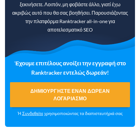
ξεκινήσετε. Λοιπόν, μη φοβάστε άλλο, γιατί έχω
ακριβώς αυτό που θα σας βοηθήσει. Παρουσιάζοντας
την πλατφόρμα Ranktracker all-in-one για
αποτελεσματικό SEO
Έχουμε επιτέλους ανοίξει την εγγραφή στο
Ranktracker εντελώς δωρεάν!
ΔΗΜΙΟΥΡΓΉΣΤΕ ΈΝΑΝ ΔΩΡΕΆΝ
ΛΟΓΑΡΙΑΣΜΌ
Ή
Συνδεθείτε
χρησιμοποιώντας τα διαπιστευτήριά σας