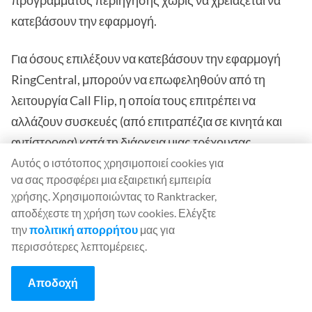
προγράμματος περιήγησης χωρίς να χρειάζεται να
κατεβάσουν την εφαρμογή.
Για όσους επιλέξουν να κατεβάσουν την εφαρμογή
RingCentral, μπορούν να επωφεληθούν από τη
λειτουργία Call Flip, η οποία τους επιτρέπει να
αλλάζουν συσκευές (από επιτραπέζια σε κινητά και
αντίστροφα) κατά τη διάρκεια μιας τρέχουσας
σύσκεψης.
Αυτός ο ιστότοπος χρησιμοποιεί cookies για
να σας προσφέρει μια εξαιρετική εμπειρία
χρήσης. Χρησιμοποιώντας το Ranktracker,
Το RingCentral προσφέρει επίσης ισχυρές
αποδέχεστε τη χρήση των cookies. Ελέγξτε
δυνατότητες ομαδικής ανταλλαγής μηνυμάτων
, οι
την
πολιτική απορρήτου
μας για
οποίες επιτρέπουν σε κάθε μέλος της ομάδας SEO να
περισσότερες λεπτομέρειες.
στέλνει αρχεία, να καρφιτσώνει
έγγραφα
και να
Αποδοχή
διαχειρίζεται εργασίες. Μπορούν ακόμη και να
πραγματοποιήσουν τηλεφωνικές κλήσεις ή να