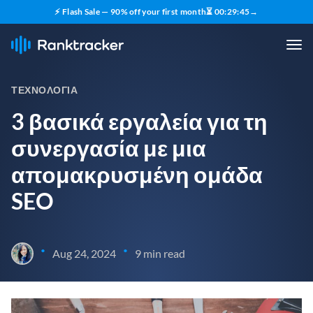
⚡ Flash Sale — 90% off your first month
⏳
00
:
29
:
43
→
ΤΕΧΝΟΛΟΓΊΑ
3 βασικά εργαλεία για τη
συνεργασία με μια
απομακρυσμένη ομάδα
SEO
•
•
Aug 24, 2024
9 min read