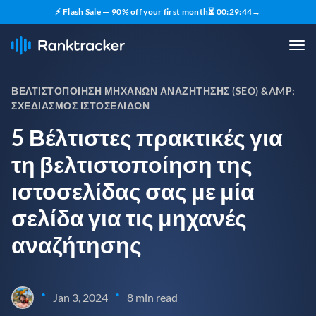
⚡ Flash Sale — 90% off your first month
⏳
00
:
29
:
43
→
ΒΕΛΤΙΣΤΟΠΟΊΗΣΗ ΜΗΧΑΝΏΝ ΑΝΑΖΉΤΗΣΗΣ (SEO) &AMP;
ΣΧΕΔΙΑΣΜΌΣ ΙΣΤΟΣΕΛΊΔΩΝ
5 Βέλτιστες πρακτικές για
τη βελτιστοποίηση της
ιστοσελίδας σας με μία
σελίδα για τις μηχανές
αναζήτησης
•
•
Jan 3, 2024
8 min read