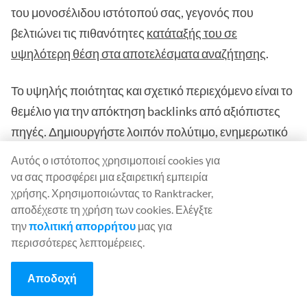
του μονοσέλιδου ιστότοπού σας, γεγονός που
βελτιώνει τις πιθανότητες
κατάταξής του σε
υψηλότερη θέση στα αποτελέσματα αναζήτησης
.
Το υψηλής ποιότητας και σχετικό περιεχόμενο είναι το
θεμέλιο για την απόκτηση backlinks από αξιόπιστες
πηγές. Δημιουργήστε λοιπόν πολύτιμο, ενημερωτικό
και ελκυστικό περιεχόμενο που προσελκύει φυσικά
Αυτός ο ιστότοπος χρησιμοποιεί cookies για
συνδέσμους. Το περιεχόμενο που αφορά τις τάσεις
να σας προσφέρει μια εξαιρετική εμπειρία
του κλάδου, παρέχει μοναδικές γνώσεις ή έχει λύσεις
χρήσης. Χρησιμοποιώντας το Ranktracker,
αποδέχεστε τη χρήση των cookies. Ελέγξτε
σε κοινά ζητήματα είναι πιο πιθανό να κοινοποιηθεί ή
την
πολιτική απορρήτου
μας για
να συνδεθεί από τους αναγνώστες.
περισσότερες λεπτομέρειες.
Εξερευνήστε ευκαιρίες φιλοξενίας σε αξιόπιστες
Αποδοχή
ιστοσελίδες του κλάδου σας. Η συνεισφορά