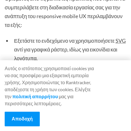
συμπεριλάβετε στη διαδικασία εργασίας σας για την
ανάπτυξη του responsive mobile UX περιλαμβάνουν
τα εξής:
Εξετάστε το ενδεχόμενο να χρησιμοποιήσετε
SVG
αντί για γραφικά ράστερ, ιδίως για εικονίδια και
λογότυπα.
Αυτός ο ιστότοπος χρησιμοποιεί cookies για
Βεβαιωθείτε ότι κάθε ιστοσελίδα ενσωματώνει
να σας προσφέρει μια εξαιρετική εμπειρία
τουλάχιστον τρία σημεία διάσπασης (κινητό,
χρήσης. Χρησιμοποιώντας το Ranktracker,
tablet και desktop).
αποδέχεστε τη χρήση των cookies. Ελέγξτε
την
πολιτική απορρήτου
μας για
Χρησιμοποιήστε τα μοτίβα UI καρτών ως δοχεία
περισσότερες λεπτομέρειες.
περιεχομένου, απλοποιώντας τη διάταξη του
περιεχομένου και εξοικονομώντας χρόνο.
Αποδοχή
Υιοθετήστε μια μινιμαλιστική σχεδιαστική