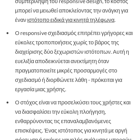
συμπερίληψη του responsive design, το κόστος
μπορεί να μειωθεί αποκλείοντας την ανάγκη για
έναν
ιστότοπο ειδικά για κινητά τηλέφωνα
.
Ο responsive σχεδιασμός επιτρέπει γρήγορες και
εύκολες τροποποιήσεις χωρίς το βάρος της
διαχείρισης δύο ξεχωριστών ιστότοπων. Αυτή η
ευελιξία αποδεικνύεται ανεκτίμητη όταν
πραγματοποιείτε μικρές προσαρμογές στο
σχεδιασμό ή διορθώνετε λάθη - πρόκειται για
εργασία μιας χρήσης.
Ο στόχος είναι να προσελκύσει τους χρήστες και
να διασφαλίσει την εύκολη πλοήγηση,
ενθαρρύνοντας τις επαναλαμβανόμενες
επισκέψεις. Ένας ιστότοπος για κινητά με αργή
φόρτωση ή εικόνες χαμηλής ανάλυσης μπορούν