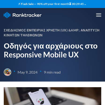
⚡ Flash Sale — 90% off your first month
⏳
00
:
29
:
43
→
ΣΧΕΔΙΑΣΜΌΣ ΕΜΠΕΙΡΊΑΣ ΧΡΉΣΤΗ (UX) &AMP; ΑΝΆΠΤΥΞΗ
ΚΙΝΗΤΏΝ ΤΗΛΕΦΏΝΩΝ
Οδηγός για αρχάριους στο
Responsive Mobile UX
•
•
May 9, 2024
9 min read