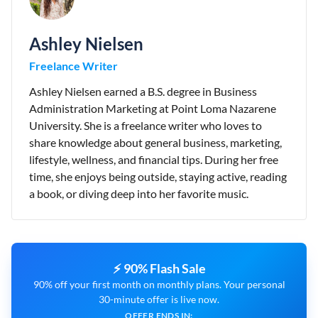
Ashley Nielsen
Freelance Writer
Ashley Nielsen earned a B.S. degree in Business
Administration Marketing at Point Loma Nazarene
University. She is a freelance writer who loves to
share knowledge about general business, marketing,
lifestyle, wellness, and financial tips. During her free
time, she enjoys being outside, staying active, reading
a book, or diving deep into her favorite music.
⚡ 90% Flash Sale
90% off your first month on monthly plans. Your personal
30-minute offer is live now.
OFFER ENDS IN: