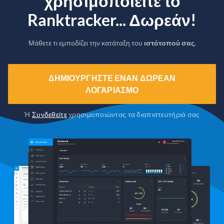
χρησιμοποιείτε το
Ranktracker... Δωρεάν!
Μάθετε τι εμποδίζει την κατάταξη του
ιστότοπού σας
.
ΔΗΜΙΟΥΡΓΉΣΤΕ ΈΝΑΝ ΔΩΡΕΆΝ
ΛΟΓΑΡΙΑΣΜΌ
Ή
Συνδεθείτε
χρησιμοποιώντας τα διαπιστευτήριά σας