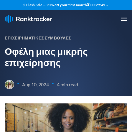
⚡ Flash Sale — 90% off your first month
⏳
00
:
29
:
44
→
ΕΠΙΧΕΙΡΗΜΑΤΙΚΈΣ ΣΥΜΒΟΥΛΈΣ
Οφέλη μιας μικρής
επιχείρησης
•
•
Aug 10, 2024
4 min read