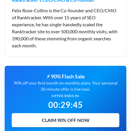
Felix Rose-Collins is the Co-founder and CEO/CMO
of Ranktracker. With over 15 years of SEO
experience, he has single-handedly scaled the
Ranktracker site to over 500,000 monthly visits, with
390,000 of these stemming from organic searches
each month.
⚡ 90% Flash Sale
90% off your first month on monthly plans. Your personal
30-minute offer is live now.
OFFER ENDS IN:
00
:
29
:
44
CLAIM 90% OFF NOW