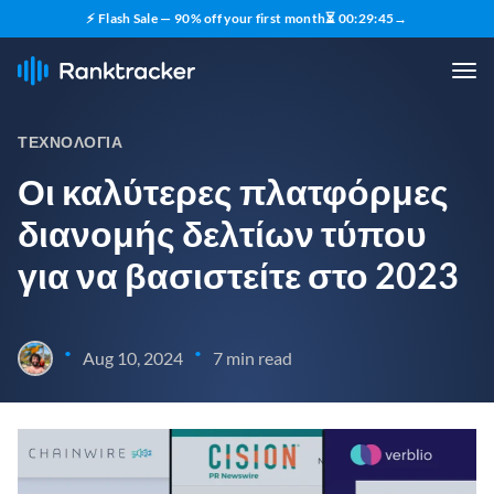
⚡ Flash Sale — 90% off your first month
⏳
00
:
29
:
44
→
ΤΕΧΝΟΛΟΓΊΑ
Οι καλύτερες πλατφόρμες
διανομής δελτίων τύπου
για να βασιστείτε στο 2023
•
•
Aug 10, 2024
7 min read