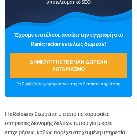
αποτελεσματικό SEO
Έχουμε επιτέλους ανοίξει την εγγραφή στο
Ranktracker εντελώς δωρεάν!
ΔΗΜΙΟΥΡΓΉΣΤΕ ΈΝΑΝ ΔΩΡΕΆΝ
ΛΟΓΑΡΙΑΣΜΌ
Ή
Συνδεθείτε
χρησιμοποιώντας τα διαπιστευτήριά σας
Η eReleases θεωρείται μία από τις κορυφαίες
υπηρεσίες διανομής δελτίων τύπου για μικρές
επιχειρήσεις, καθώς παρέχει στοχευμένη υπηρεσία