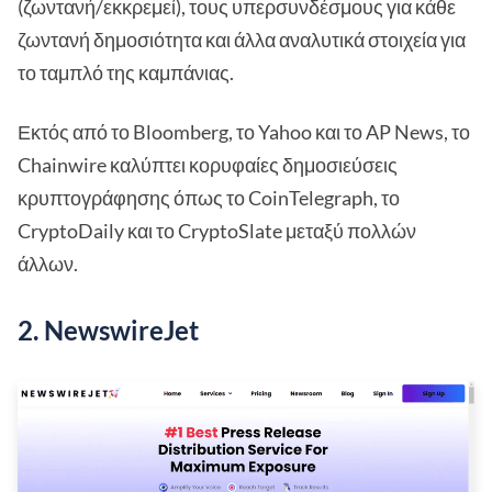
(ζωντανή/εκκρεμεί), τους υπερσυνδέσμους για κάθε
ζωντανή δημοσιότητα και άλλα αναλυτικά στοιχεία για
το ταμπλό της καμπάνιας.
Εκτός από το Bloomberg, το Yahoo και το AP News, το
Chainwire καλύπτει κορυφαίες δημοσιεύσεις
κρυπτογράφησης όπως το CoinTelegraph, το
CryptoDaily και το CryptoSlate μεταξύ πολλών
άλλων.
2. NewswireJet