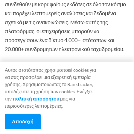
συνδεθούν με κορυφαίους εκδότες σε όλο τον κόσμο
και παρέχει λεπτομερείς αναλύσεις και δεδομένα
σχετικά με τις ανακοινώσεις. Μέσω αυτής της
πλατφόρμας, οι επιχειρήσεις μπορούν να
προσεγγίσουν ένα δίκτυο 4.000+ ιστότοπων και
20.000+ συνδρομητών ηλεκτρονικού ταχυδρομείου.
Το PR Newswire είναι αξιόπιστο και προσφέρει μια
Αυτός ο ιστότοπος χρησιμοποιεί cookies για
ασφαλή πλατφόρμα για τις επιχειρήσεις ώστε να
να σας προσφέρει μια εξαιρετική εμπειρία
στείλουν την ιστορία τους σε ένα παγκόσμιο κοινό
χρήσης. Χρησιμοποιώντας το Ranktracker,
αποδέχεστε τη χρήση των cookies. Ελέγξτε
κορυφαίων δημοσιογράφων και κοινωνικών
την
πολιτική απορρήτου
μας για
επιρροών. Δίνει τη δυνατότητα στις επιχειρήσεις να
περισσότερες λεπτομέρειες.
εντοπίζουν και να συνεργάζονται με σημαντικούς
παράγοντες επιρροής και να διανέμουν σημαντικές
Αποδοχή
ιστορίες για την επωνυμία τους.