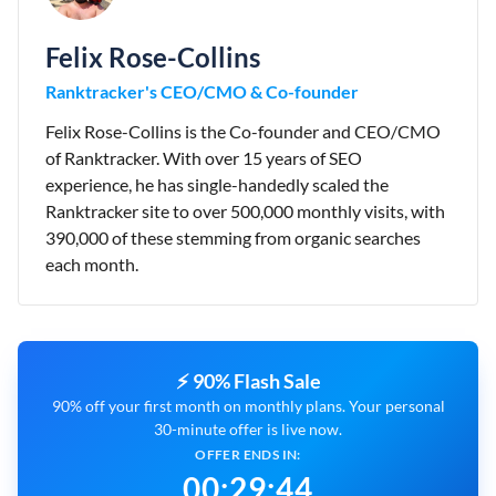
Felix Rose-Collins
Ranktracker's CEO/CMO & Co-founder
Felix Rose-Collins is the Co-founder and CEO/CMO
of Ranktracker. With over 15 years of SEO
experience, he has single-handedly scaled the
Ranktracker site to over 500,000 monthly visits, with
390,000 of these stemming from organic searches
each month.
⚡ 90% Flash Sale
90% off your first month on monthly plans. Your personal
30-minute offer is live now.
OFFER ENDS IN:
00
:
29
:
43