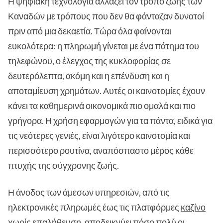
Η ψηφιακή τεχνολογία αλλάζει τον τρόπο ζωής των
Καναδών με τρόπους που δεν θα φάνταζαν δυνατοί
πριν από μια δεκαετία. Τώρα όλα φαίνονται
ευκολότερα: η πληρωμή γίνεται με ένα πάτημα του
τηλεφώνου, ο έλεγχος της κυκλοφορίας σε
δευτερόλεπτα, ακόμη και η επένδυση και η
αποταμίευση χρημάτων. Αυτές οι καινοτομίες έχουν
κάνει τα καθημερινά οικονομικά πιο ομαλά και πιο
γρήγορα. Η χρήση εφαρμογών για τα πάντα, ειδικά για
τις νεότερες γενιές, είναι λιγότερο καινοτομία και
περισσότερο ρουτίνα, αναπόσπαστο μέρος κάθε
πτυχής της σύγχρονης ζωής.
Η άνοδος των άμεσων υπηρεσιών, από τις
ηλεκτρονικές πληρωμές έως τις πλατφόρμες
καζίνο
χωρίς επαλήθευση
, αποδεικνύει πόσο πολύ οι