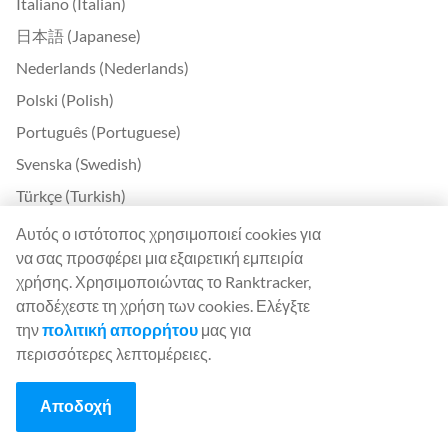
Italiano (Italian)
日本語 (Japanese)
Nederlands (Nederlands)
Polski (Polish)
Português (Portuguese)
Svenska (Swedish)
Türkçe (Turkish)
中文 (Chinese)
Αυτός ο ιστότοπος χρησιμοποιεί cookies για
να σας προσφέρει μια εξαιρετική εμπειρία
Български (Bulgarian)
χρήσης. Χρησιμοποιώντας το Ranktracker,
Čeština (Czech)
αποδέχεστε τη χρήση των cookies. Ελέγξτε
Dansk (Danish)
την
πολιτική απορρήτου
μας για
περισσότερες λεπτομέρειες.
Ελληνικά (Greek)
Eesti (Estonian)
Αποδοχή
Suomi (Finnish)