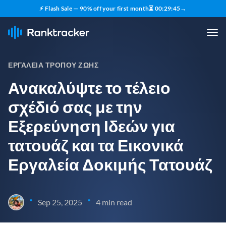
⚡ Flash Sale — 90% off your first month
⏳
00
:
29
:
44
→
ΕΡΓΑΛΕΊΑ ΤΡΌΠΟΥ ΖΩΉΣ
Ανακαλύψτε το τέλειο
σχέδιό σας με την
Εξερεύνηση Ιδεών για
τατουάζ και τα Εικονικά
Εργαλεία Δοκιμής Τατουάζ
•
•
Sep 25, 2025
4 min read