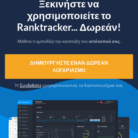
Ξεκινήστε να
χρησιμοποιείτε το
Ranktracker... Δωρεάν!
Μάθετε τι εμποδίζει την κατάταξη του
ιστότοπού σας
.
ΔΗΜΙΟΥΡΓΉΣΤΕ ΈΝΑΝ ΔΩΡΕΆΝ
ΛΟΓΑΡΙΑΣΜΌ
Ή
Συνδεθείτε
χρησιμοποιώντας τα διαπιστευτήριά σας