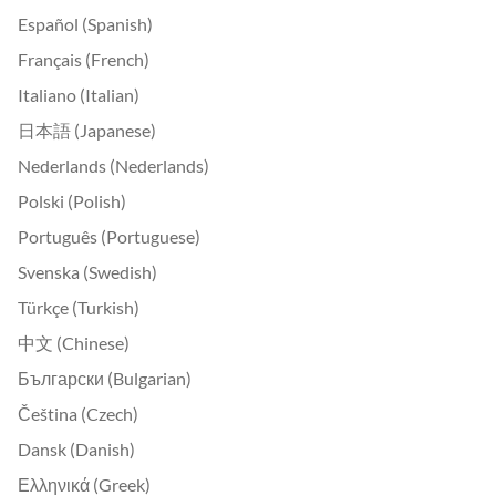
Español (Spanish)
Français (French)
Italiano (Italian)
日本語 (Japanese)
Nederlands (Nederlands)
Polski (Polish)
Português (Portuguese)
Svenska (Swedish)
Türkçe (Turkish)
中文 (Chinese)
Български (Bulgarian)
Čeština (Czech)
Dansk (Danish)
Ελληνικά (Greek)