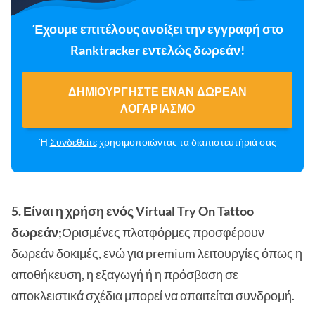
Έχουμε επιτέλους ανοίξει την εγγραφή στο
Ranktracker εντελώς δωρεάν!
ΔΗΜΙΟΥΡΓΉΣΤΕ ΈΝΑΝ ΔΩΡΕΆΝ
ΛΟΓΑΡΙΑΣΜΌ
Ή
Συνδεθείτε
χρησιμοποιώντας τα διαπιστευτήριά σας
5. Είναι η χρήση ενός Virtual Try On Tattoo
δωρεάν;
Ορισμένες πλατφόρμες προσφέρουν
δωρεάν δοκιμές, ενώ για premium λειτουργίες όπως η
αποθήκευση, η εξαγωγή ή η πρόσβαση σε
αποκλειστικά σχέδια μπορεί να απαιτείται συνδρομή.