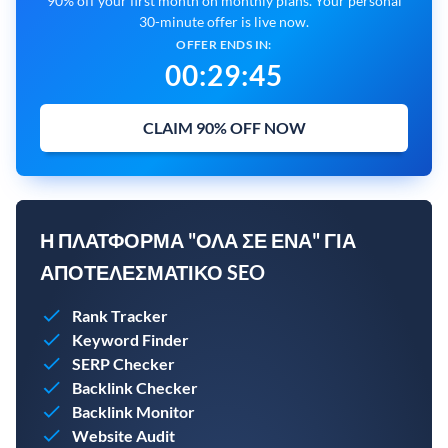
90% off your first month on monthly plans. Your personal
30-minute offer is live now.
OFFER ENDS IN:
00
:
29
:
44
CLAIM 90% OFF NOW
Η ΠΛΑΤΦΌΡΜΑ "ΌΛΑ ΣΕ ΈΝΑ" ΓΙΑ
ΑΠΟΤΕΛΕΣΜΑΤΙΚΌ SEO
Rank Tracker
Keyword Finder
SERP Checker
Backlink Checker
Backlink Monitor
Website Audit