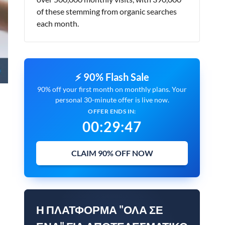
of these stemming from organic searches
each month.
⚡ 90% Flash Sale
90% off your first month on monthly plans. Your
personal 30-minute offer is live now.
OFFER ENDS IN:
00
:
29
:
45
CLAIM 90% OFF NOW
Η ΠΛΑΤΦΌΡΜΑ "ΌΛΑ ΣΕ