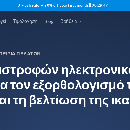
⚡ Flash Sale — 90% off your first month
⏳
00
:
29
:
45
→
γεί
Τιμολόγηση
Blog
Βοήθεια
ΠΕΙΡΊΑ ΠΕΛΑΤΏΝ
πιστροφών ηλεκτρονικ
ια τον εξορθολογισμό
αι τη βελτίωση της ι