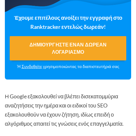
Έχουμε επιτέλους ανοίξει την εγγραφή στο
Ranktracker εντελώς δωρεάν!
ΔΗΜΙΟΥΡΓΉΣΤΕ ΈΝΑΝ ΔΩΡΕΆΝ
ΛΟΓΑΡΙΑΣΜΌ
Ή
Συνδεθείτε
χρησιμοποιώντας τα διαπιστευτήριά σας
Η Google εξακολουθεί να βλέπει δισεκατομμύρια
αναζητήσεις την ημέρα και οι ειδικοί του SEO
εξακολουθούν να έχουν ζήτηση, ιδίως επειδή ο
αλγόριθμος απαιτεί τις γνώσεις ενός επαγγελματία.