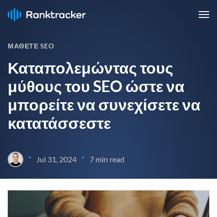
ΜΆΘΕΤΕ SEO
Καταπολεμώντας τους
μύθους του SEO ώστε να
μπορείτε να συνεχίσετε να
κατατάσσεστε
•
•
Jul 31, 2024
7 min read