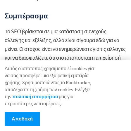
Συμπέρασμα
Το SEO βρίσκεται σε μια κατάσταση συνεχούς
αλλαγής και εξέλιξης, αλλά είναι σίγουρα εδώ για να
μείνει. Ο στόχος είναι να ενημερώνεστε για τις αλλαγές
και να διασφαλίζετε ότι ο ιστότοπος και η επιχείρησή
σας λαμβάνουν τα απαραίτητα μέτρα για να
Αυτός ο ιστότοπος χρησιμοποιεί cookies για
παραμείνουν στο παιχνίδι.
να σας προσφέρει μια εξαιρετική εμπειρία
χρήσης. Χρησιμοποιώντας το Ranktracker,
αποδέχεστε τη χρήση των cookies. Ελέγξτε
την
πολιτική απορρήτου
μας για
περισσότερες λεπτομέρειες.
Αποδοχή
Georgi Todorov